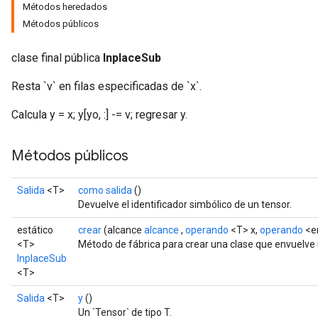
Métodos heredados
Métodos públicos
clase final pública
InplaceSub
Resta `v` en filas especificadas de `x`.
Calcula y = x; y[yo, :] -= v; regresar y.
Métodos públicos
Salida
<T>
como salida
()
Devuelve el identificador simbólico de un tensor.
estático
crear
(alcance
alcance
,
operando
<T> x,
operando
<en
<T>
Método de fábrica para crear una clase que envuelve
InplaceSub
<T>
sGradAccumDebug
rs
Salida
<T>
y
()
ersGradAccumDebug
Un `Tensor` de tipo T.