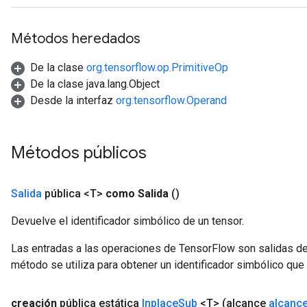
rs
ersGradAccumDebug
Métodos heredados
Parameters
De la clase
org.tensorflow.op.PrimitiveOp
GradAccumDebug
De la clase java.lang.Object
Parameters
Desde la interfaz
org.tensorflow.Operand
ters
tersGradAccumDebug
arameters
Métodos públicos
ParametersGradAccumDebug
meters
ametersGradAccumDebug
Salida
pública <T>
como Salida
()
rs
Devuelve el identificador simbólico de un tensor.
ersGradAccumDebug
tDescentParameters
Las entradas a las operaciones de TensorFlow son salidas de
ntDescentParametersGradAccumDebug
método se utiliza para obtener un identificador simbólico que 
creación
pública estática
Inplace
Sub
<T>
(alcance
alcanc