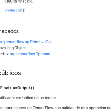
KthOrderStatistic.
producción
()
redados
org.tensorflow.op.PrimitiveOp
java.lang.Object
terfaz
org.tensorflow.Operand
públicos
<Float>
as
Output
()
tificador simbólico de un tensor.
las operaciones de TensorFlow son salidas de otra operación de