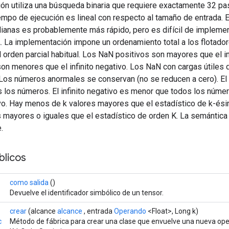
ón utiliza una búsqueda binaria que requiere exactamente 32 p
iempo de ejecución es lineal con respecto al tamaño de entrada. E
anas es probablemente más rápido, pero es difícil de impleme
. La implementación impone un ordenamiento total a los flotador
 orden parcial habitual. Los NaN positivos son mayores que el in
n menores que el infinito negativo. Los NaN con cargas útiles d
Los números anormales se conservan (no se reducen a cero). El i
 los números. El infinito negativo es menor que todos los núme
vo. Hay menos de k valores mayores que el estadístico de k-ési
 mayores o iguales que el estadístico de orden K. La semántica
.
licos
como salida
()
Devuelve el identificador simbólico de un tensor.
crear
(alcance
alcance
, entrada
Operando
<Float>, Long k)
c
Método de fábrica para crear una clase que envuelve una nueva op