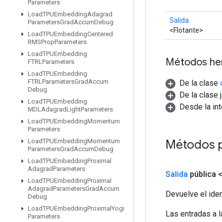
Parameters
Load
TPUEmbedding
Adagrad
Salida
Parameters
Grad
Accum
Debug
<Flotante>
Load
TPUEmbedding
Centered
RMSProp
Parameters
Load
TPUEmbedding
Métodos he
FTRLParameters
Load
TPUEmbedding
FTRLParameters
Grad
Accum
De la clase
Debug
De la clase 
Load
TPUEmbedding
Desde la in
MDLAdagrad
Light
Parameters
Load
TPUEmbedding
Momentum
Parameters
Métodos 
Load
TPUEmbedding
Momentum
Parameters
Grad
Accum
Debug
Load
TPUEmbedding
Proximal
Adagrad
Parameters
Salida
pública 
Load
TPUEmbedding
Proximal
Adagrad
Parameters
Grad
Accum
Devuelve el iden
Debug
Load
TPUEmbedding
Proximal
Yogi
Las entradas a 
Parameters