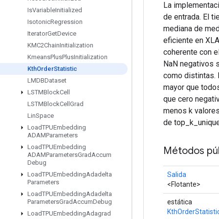
La implementaci
Is
Variable
Initialized
de entrada. El t
Isotonic
Regression
mediana de medi
Iterator
Get
Device
eficiente en XLA
KMC2Chain
Initialization
coherente con el
Kmeans
Plus
Plus
Initialization
NaN negativos so
Kth
Order
Statistic
como distintas. 
LMDBDataset
mayor que todos
LSTMBlock
Cell
que cero negati
LSTMBlock
Cell
Grad
menos k valores
Lin
Space
de top_k_unique
Load
TPUEmbedding
ADAMParameters
Load
TPUEmbedding
Métodos púb
ADAMParameters
Grad
Accum
Debug
Salida
Load
TPUEmbedding
Adadelta
Parameters
<Flotante>
Load
TPUEmbedding
Adadelta
estática
Parameters
Grad
Accum
Debug
KthOrderStatisti
Load
TPUEmbedding
Adagrad