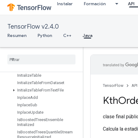
IdentityN
Instalar
Formación
API
IgnoreErrorsDataset
ImageProjectiveTransformV2
ImageProjectiveTransformV3
TensorFlow v2.4.0
ImmutableConst
Resumen
Python
C++
Java
InfeedDequeue
Infeed
Dequeue
Tuple
Infeed
Enqueue
Infeed
Enqueue
Prelinearized
Buffer
Infeed
Enqueue
Tuple
Initialize
Table
Initialize
Table
From
Dataset
TensorFlow
API
Initialize
Table
From
Text
File
Kth
Ord
Inplace
Add
Inplace
Sub
Inplace
Update
clase final públ
Is
Boosted
Trees
Ensemble
Initialized
Calcula la estad
Is
Boosted
Trees
Quantile
Stream
Resource
Initialized