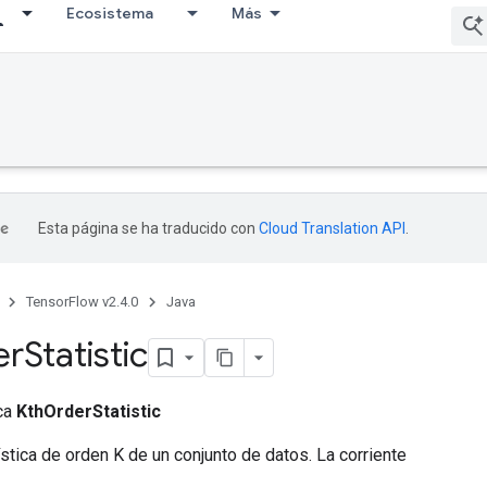
Ecosistema
Más
Esta página se ha traducido con
Cloud Translation API
.
TensorFlow v2.4.0
Java
er
Statistic
ica
KthOrderStatistic
ística de orden K de un conjunto de datos. La corriente