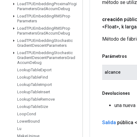
método se utiliz
Load
TPUEmbedding
Proximal
Yogi
Parameters
Grad
Accum
Debug
Load
TPUEmbedding
RMSProp
creación
públi
Parameters
<Float>
,
k larga
Load
TPUEmbedding
RMSProp
Parameters
Grad
Accum
Debug
Método de fábri
Load
TPUEmbedding
Stochastic
Gradient
Descent
Parameters
Load
TPUEmbedding
Stochastic
Parámetros
Gradient
Descent
Parameters
Grad
Accum
Debug
Lookup
Table
Export
alcance
Lookup
Table
Find
Lookup
Table
Import
Lookup
Table
Insert
Devoluciones
Lookup
Table
Remove
una nueva 
Lookup
Table
Size
Loop
Cond
Lower
Bound
Salida
pública 
Lu
Make
Unique