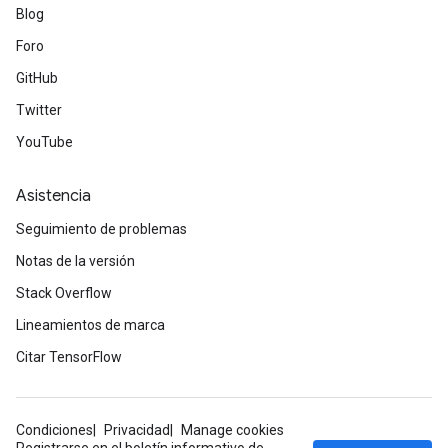
Blog
Requantize
Foro
ize
GitHub
AndReluAndRequantize
u
Twitter
uAndRequantize
YouTube
Asistencia
AndRelu
AndReluAndRequantize
Seguimiento de problemas
Notas de la versión
ize
Stack Overflow
Requantize
Lineamientos de marca
ize
Citar TensorFlow
Condiciones
Privacidad
Manage cookies