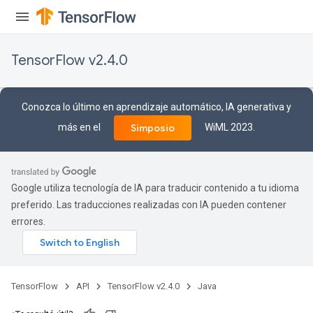
tersGradAccumDebug
arameters
ParametersGradAccumDebug
TensorFlow v2.4.0
meters
ametersGradAccumDebug
rs
Conozca lo último en aprendizaje automático, IA generativa y
ersGradAccumDebug
más en el
WiML 2023.
Simposio
tDescentParameters
ntDescentParametersGradAccumDebug
Google utiliza tecnología de IA para traducir contenido a tu idioma
preferido. Las traducciones realizadas con IA pueden contener
errores.
TensorFlow
API
TensorFlow v2.4.0
Java