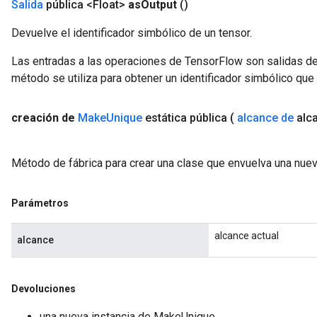
Salida
pública <Float>
as
Output
()
Devuelve el identificador simbólico de un tensor.
Las entradas a las operaciones de TensorFlow son salidas de
método se utiliza para obtener un identificador simbólico que 
creación de
Make
Unique
estática pública
(
alcance de
alc
Método de fábrica para crear una clase que envuelva una nu
Parámetros
alcance actual
alcance
Devoluciones
una nueva instancia de MakeUnique