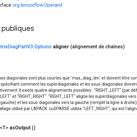
erface
org.tensorflow.Operand
 publiques
trix
Diag
Part
V3
.
Options
aligner
(alignement de chaînes)
nes diagonales sont plus courtes que `max_diag_len` et doivent être com
 spécifiant comment les superdiagonales et les sous-diagonales doivent
tivement. Il existe quatre alignements possibles : "RIGHT_LEFT" (par dé
LEFT" et "RIGHT_RIGHT". "RIGHT_LEFT" aligne les superdiagonales vers la
 gauche) et les sous-diagonales vers la gauche (remplit la ligne à droite)
llage utilisé par LAPACK. cuSPARSE utilise "LEFT_RIGHT", qui est l'ali
 <T>
as
Output
()