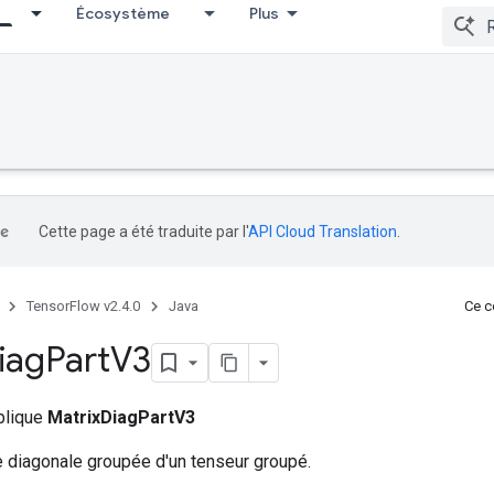
Écosystème
Plus
ccumDebug
Cette page a été traduite par l'
API Cloud Translation
.
TensorFlow v2.4.0
Java
Ce co
iag
Part
V3
ublique
MatrixDiagPartV3
e diagonale groupée d'un tenseur groupé.