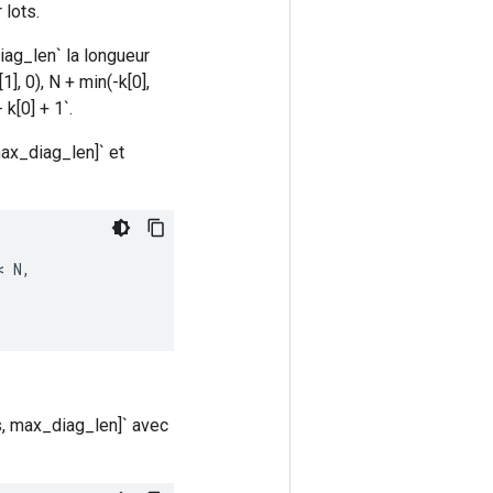
 lots.
diag_len` la longueur
, 0), N + min(-k[0],
k[0] + 1`.
 max_diag_len]` et
< 
N
,
ags, max_diag_len]` avec