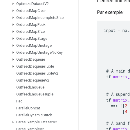
L'entrée doit êt
Optimize
Dataset
V2
Ordered
Map
Clear
Par exemple:
Ordered
Map
Incomplete
Size
Ordered
Map
Peek
input
=
np
.
Ordered
Map
Size
Ordered
Map
Stage
Ordered
Map
Unstage
Ordered
Map
Unstage
No
Key
Outfeed
Dequeue
Outfeed
Dequeue
Tuple
#
A
main
d
Outfeed
Dequeue
Tuple
V2
tf
.
matrix_
Outfeed
Dequeue
V2
Outfeed
Enqueue
#
A
superd
Outfeed
Enqueue
Tuple
tf
.
matrix_
Pad
==
>
[[
2
,
Parallel
Concat
[
4
,
Parallel
Dynamic
Stitch
Parse
Example
Dataset
V2
#
A
band
f
tf
.
matrix_
Parse
Example
V2