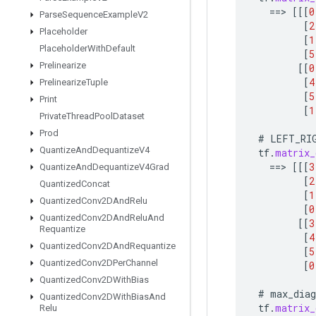
==
>
[[[
0
Parse
Sequence
Example
V2
[
2
Placeholder
[
1
Placeholder
With
Default
[
5
Prelinearize
[[
0
[
4
Prelinearize
Tuple
[
5
Print
[
1
Private
Thread
Pool
Dataset
Prod
#
LEFT_RI
Quantize
And
Dequantize
V4
tf
.
matrix_
==
>
[[[
3
Quantize
And
Dequantize
V4Grad
[
2
Quantized
Concat
[
1
Quantized
Conv2DAnd
Relu
[
0
Quantized
Conv2DAnd
Relu
And
[[
3
Requantize
[
4
Quantized
Conv2DAnd
Requantize
[
5
Quantized
Conv2DPer
Channel
[
0
Quantized
Conv2DWith
Bias
#
max_diag
Quantized
Conv2DWith
Bias
And
tf
.
matrix_
Relu