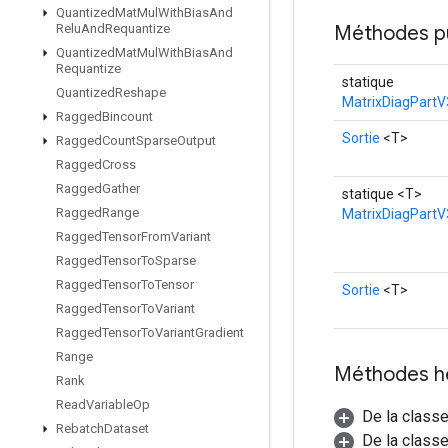
Quantized
Mat
Mul
With
Bias
And
Méthodes p
Relu
And
Requantize
Quantized
Mat
Mul
With
Bias
And
Requantize
statique
Quantized
Reshape
MatrixDiagPartV
Ragged
Bincount
Sortie
<T>
Ragged
Count
Sparse
Output
Ragged
Cross
Ragged
Gather
statique <T>
Ragged
Range
MatrixDiagPartV
Ragged
Tensor
From
Variant
Ragged
Tensor
To
Sparse
Ragged
Tensor
To
Tensor
Sortie
<T>
Ragged
Tensor
To
Variant
Ragged
Tensor
To
Variant
Gradient
Range
Méthodes h
Rank
Read
Variable
Op
De la class
Rebatch
Dataset
De la classe