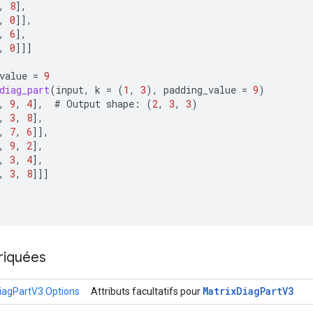
,
8
]
,
,
0
]]
,
,
6
]
,
,
0
]]]
value
=
9
diag_part
(
input
,
k
=
(
1
,
3
),
padding_value
=
9
)
,
9
,
4
]
,
#
Output
shape
:
(
2
,
3
,
3
)
,
3
,
8
]
,
,
7
,
6
]]
,
,
9
,
2
]
,
,
3
,
4
]
,
,
3
,
8
]]]
riquées
Matrix
Diag
Part
V3
iagPartV3.Options
Attributs facultatifs pour