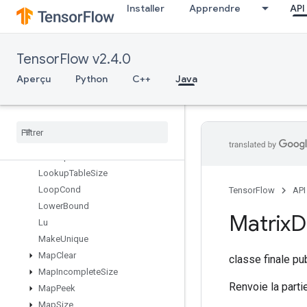
Installer
Apprendre
API
LoadTPUEmbeddingProximalYogiParametersGradAccumDebug
LoadTPUEmbeddingRMSPropParameters
LoadTPUEmbeddingRMSPropParametersGradAccumDebug
TensorFlow v2.4.0
LoadTPUEmbeddingStochasticGradientDescentParameters
LoadTPUEmbeddingStochasticGradientDescentParametersGradA
Aperçu
Python
C++
Java
LookupTableExport
Lookup
Table
Find
Lookup
Table
Import
Lookup
Table
Insert
Lookup
Table
Remove
Lookup
Table
Size
Loop
Cond
TensorFlow
API
Lower
Bound
Matrix
D
Lu
Make
Unique
Map
Clear
classe finale p
Map
Incomplete
Size
Renvoie la parti
Map
Peek
Map
Size