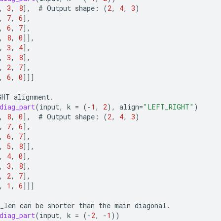
,
3
,
8
]
,
#
Output
shape
:
(
2
,
4
,
3
)
,
7
,
6
]
,
,
6
,
7
]
,
,
8
,
0
]]
,
,
3
,
4
]
,
,
3
,
8
]
,
,
2
,
7
]
,
,
6
,
0
]]]
GHT
alignment
.
diag_part
(
input
,
k
=
(
-
1
,
2
),
align
=
"LEFT_RIGHT"
)
,
8
,
0
]
,
#
Output
shape
:
(
2
,
4
,
3
)
,
7
,
6
]
,
,
6
,
7
]
,
,
5
,
8
]]
,
,
4
,
0
]
,
,
3
,
8
]
,
,
2
,
7
]
,
,
1
,
6
]]]
_len
can
be
shorter
than
the
main
diagonal
.
diag_part
(
input
,
k
=
(
-
2
,
-
1
))