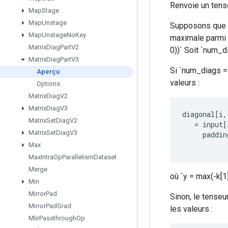
Renvoie un tense
Map
Stage
Map
Unstage
Supposons que « i
Map
Unstage
No
Key
maximale parmi t
Matrix
Diag
Part
V2
0))` Soit `num_d
Matrix
Diag
Part
V3
Si `num_diags == 
Aperçu
valeurs :
Options
Matrix
Diag
V2
Matrix
Diag
V3
diagonal
[
i
,
Matrix
Set
Diag
V2
=
input
[
Matrix
Set
Diag
V3
paddin
Max
Max
Intra
Op
Parallelism
Dataset
Merge
où `y = max(-k[1],
Min
Mirror
Pad
Sinon, le tenseur
Mirror
Pad
Grad
les valeurs :
Mlir
Passthrough
Op