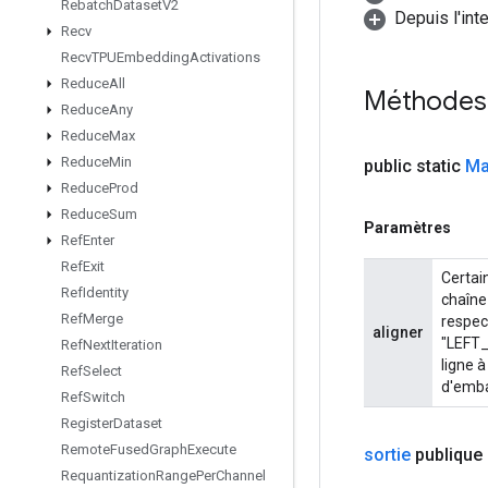
Rebatch
Dataset
V2
Depuis l'int
Recv
Recv
TPUEmbedding
Activations
Reduce
All
Méthodes
Reduce
Any
Reduce
Max
Reduce
Min
public static
Ma
Reduce
Prod
Reduce
Sum
Paramètres
Ref
Enter
Ref
Exit
Certai
Ref
Identity
chaîne
Ref
Merge
respec
aligner
"LEFT_
Ref
Next
Iteration
ligne à
Ref
Select
d'emba
Ref
Switch
Register
Dataset
Remote
Fused
Graph
Execute
sortie
publique
Requantization
Range
Per
Channel