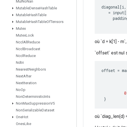
Mul
No
Nan
diagonal
[
i
,
Mutable
Dense
Hash
Table
=
input
[
Mutable
Hash
Table
paddin
Mutable
Hash
Table
Of
Tensors
Mutex
Mutex
Lock
où `d = k[1] - m`,
Nccl
All
Reduce
Nccl
Broadcast
`offset` est nul 
Nccl
Reduce
Ndtri
Nearest
Neighbors
offset
=
ma
Next
After
Next
Iteration
No
Op
0
Non
Deterministic
Ints
}
Non
Max
Suppression
V5
Non
Serializable
Dataset
où `diag_len(d) =
One
Hot
Ones
Like