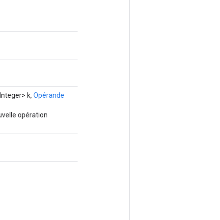
Integer> k,
Opérande
velle opération