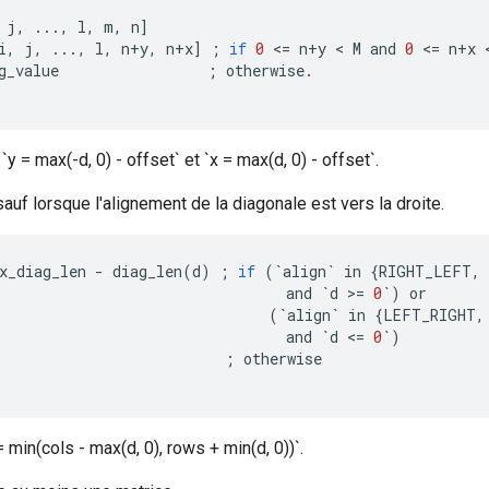
j
,
...,
l
,
m
,
n
]
i
,
j
,
...,
l
,
n
+
y
,
n
+
x
]
;
if
0
<
=
n
+
y
 < 
M
and
0
<
=
n
+
x
 
g_value
;
otherwise
.
 `y = max(-d, 0) - offset` et `x = max(d, 0) - offset`.
sauf lorsque l'alignement de la diagonale est vers la droite.
x_diag_len
-
diag_len
(
d
)
;
if
(
`
align
`
in
{
RIGHT_LEFT
,
and
`
d
>=
0
`
)
or
(
`
align
`
in
{
LEFT_RIGHT
,
and
`
d
<=
0
`
)
;
otherwise
 min(cols - max(d, 0), rows + min(d, 0))`.