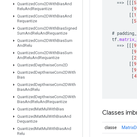
==
>
[[[
5
Quantized
Conv2DWith
Bias
And
[
9
Relu
And
Requantize
[[
1
Quantized
Conv2DWith
Bias
And
[
5
Requantize
Quantized
Conv2DWith
Bias
Signed
#
padding_
Sum
And
Relu
And
Requantize
tf
.
matrix_
Quantized
Conv2DWith
Bias
Sum
==
>
[[[
9
And
Relu
[
9
Quantized
Conv2DWith
Bias
Sum
[
2
And
Relu
And
Requantize
[[
9
Quantized
Depthwise
Conv2D
[
9
Quantized
Depthwise
Conv2DWith
[
4
Bias
Quantized
Depthwise
Conv2DWith
Bias
And
Relu
Quantized
Depthwise
Conv2DWith
Bias
And
Relu
And
Requantize
Quantized
Mat
Mul
With
Bias
Classes imb
Quantized
Mat
Mul
With
Bias
And
Dequantize
classe
MatrixD
Quantized
Mat
Mul
With
Bias
And
Relu