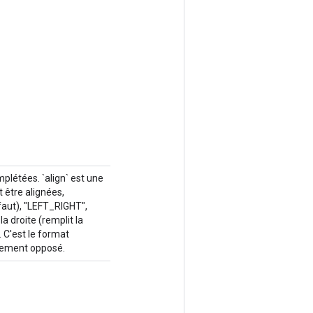
plétées. `align` est une
 être alignées,
faut), "LEFT_RIGHT",
 droite (remplit la
. C'est le format
gnement opposé.