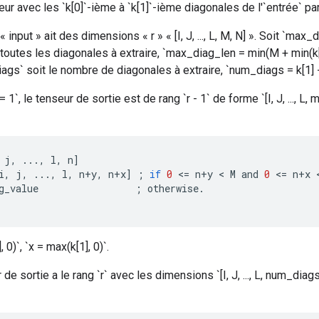
ur avec les `k[0]`-ième à `k[1]`-ième diagonales de l'`entrée` par
nput » ait des dimensions « r » « [I, J, ..., L, M, N] ». Soit `max_
outes les diagonales à extraire, `max_diag_len = min(M + min(k[1]
iags` soit le nombre de diagonales à extraire, `num_diags = k[1] - 
1`, le tenseur de sortie est de rang `r - 1` de forme `[I, J, ..., L,
j
,
...,
l
,
n
]
i
,
j
,
...,
l
,
n
+
y
,
n
+
x
]
;
if
0
<
=
n
+
y
 < 
M
and
0
<
=
n
+
x
 
g_value
;
otherwise
.
 0)`, `x = max(k[1], 0)`.
 de sortie a le rang `r` avec les dimensions `[I, J, ..., L, num_di