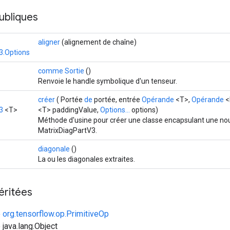
ubliques
aligner
(alignement de chaîne)
3.Options
comme Sortie
()
Renvoie le handle symbolique d'un tenseur.
créer
( Portée
de
portée, entrée
Opérande
<T>,
Opérande
<
3
<T>
<T> paddingValue,
Options...
options)
Méthode d'usine pour créer une classe encapsulant une nou
MatrixDiagPartV3.
diagonale
()
La ou les diagonales extraites.
éritées
e
org.tensorflow.op.PrimitiveOp
 java.lang.Object