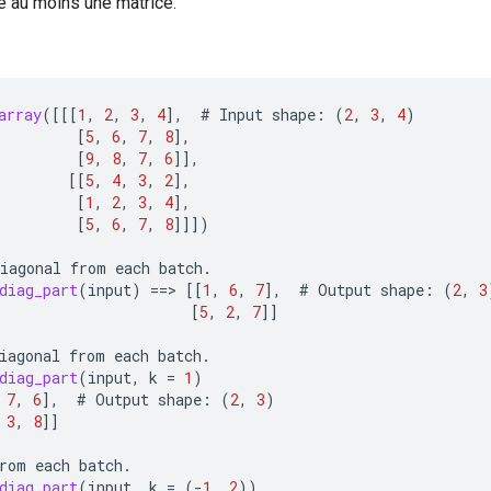
re au moins une matrice.
array
(
[[[
1
,
2
,
3
,
4
]
,
#
Input
shape
:
(
2
,
3
,
4
)
[
5
,
6
,
7
,
8
]
,
[
9
,
8
,
7
,
6
]]
,
[[
5
,
4
,
3
,
2
]
,
[
1
,
2
,
3
,
4
]
,
[
5
,
6
,
7
,
8
]]]
)
iagonal
from
each
batch
.
diag_part
(
input
)
==
>
[[
1
,
6
,
7
]
,
#
Output
shape
:
(
2
,
3
[
5
,
2
,
7
]]
iagonal
from
each
batch
.
diag_part
(
input
,
k
=
1
)
7
,
6
]
,
#
Output
shape
:
(
2
,
3
)
3
,
8
]]
rom
each
batch
.
diag_part
(
input
,
k
=
(
-
1
,
2
))