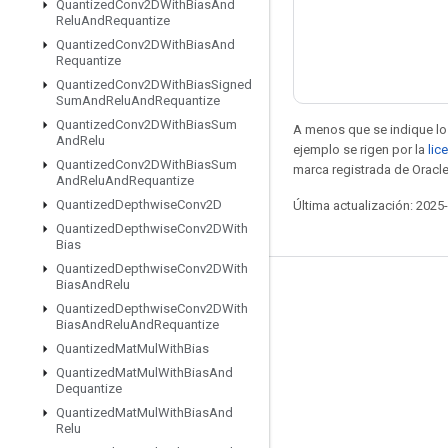
Quantized
Conv2DWith
Bias
And
Relu
And
Requantize
Quantized
Conv2DWith
Bias
And
Requantize
Quantized
Conv2DWith
Bias
Signed
Sum
And
Relu
And
Requantize
Quantized
Conv2DWith
Bias
Sum
A menos que se indique lo 
And
Relu
ejemplo se rigen por la
lic
Quantized
Conv2DWith
Bias
Sum
marca registrada de Oracle
And
Relu
And
Requantize
Quantized
Depthwise
Conv2D
Última actualización: 2025
Quantized
Depthwise
Conv2DWith
Bias
Quantized
Depthwise
Conv2DWith
Bias
And
Relu
Seguir conectado
Quantized
Depthwise
Conv2DWith
Bias
And
Relu
And
Requantize
Blog
Quantized
Mat
Mul
With
Bias
Foro
Quantized
Mat
Mul
With
Bias
And
Dequantize
GitHub
Quantized
Mat
Mul
With
Bias
And
Twitter
Relu