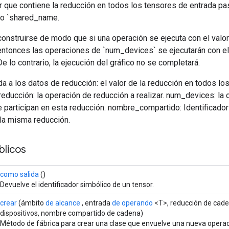
 que contiene la reducción en todos los tensores de entrada pa
mo `shared_name.
construirse de modo que si una operación se ejecuta con el val
 entonces las operaciones de `num_devices` se ejecutarán con e
De lo contrario, la ejecución del gráfico no se completará.
ada a los datos de reducción: el valor de la reducción en todos lo
educción: la operación de reducción a realizar. num_devices: la 
 participan en esta reducción. nombre_compartido: Identificado
la misma reducción.
licos
como salida
()
Devuelve el identificador simbólico de un tensor.
crear
(ámbito
de alcance
, entrada
de operando
<T>, reducción de cade
dispositivos, nombre compartido de cadena)
Método de fábrica para crear una clase que envuelve una nueva operac