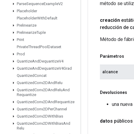
método se utiliz
Parse
Sequence
Example
V2
Placeholder
Placeholder
With
Default
creación
estát
Prelinearize
reducción de c
Prelinearize
Tuple
Método de fábri
Print
Private
Thread
Pool
Dataset
Prod
Parámetros
Quantize
And
Dequantize
V4
Quantize
And
Dequantize
V4Grad
alcance
Quantized
Concat
Quantized
Conv2DAnd
Relu
Quantized
Conv2DAnd
Relu
And
Devoluciones
Requantize
Quantized
Conv2DAnd
Requantize
una nueva 
Quantized
Conv2DPer
Channel
Quantized
Conv2DWith
Bias
datos
públicos
Quantized
Conv2DWith
Bias
And
Relu