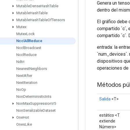
Genera un tensor
Mutable
Dense
Hash
Table
dentro del mis
Mutable
Hash
Table
Mutable
Hash
Table
Of
Tensors
El gráfico debe 
Mutex
compartido `c`,
Mutex
Lock
compartido `c`. 
Nccl
All
Reduce
entrada: la entr
Nccl
Broadcast
`num_devices`. r
Nccl
Reduce
dispositivos que
Ndtri
operaciones de 
Nearest
Neighbors
Next
After
Next
Iteration
Métodos púb
No
Op
Non
Deterministic
Ints
Salida
<T>
Non
Max
Suppression
V5
Non
Serializable
Dataset
estático <T
One
Hot
extiende
Ones
Like
Número>