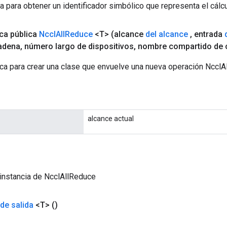
a para obtener un identificador simbólico que representa el cálcu
ica pública
Nccl
All
Reduce
<T>
(alcance
del alcance
,
entrada
adena
,
número largo de dispositivos
,
nombre compartido de 
ca para crear una clase que envuelve una nueva operación NcclA
alcance actual
instancia de NcclAllReduce
de salida
<T>
()