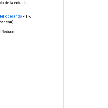
lo de la entrada.
del operando
<T>
,
cadena)
llReduce.