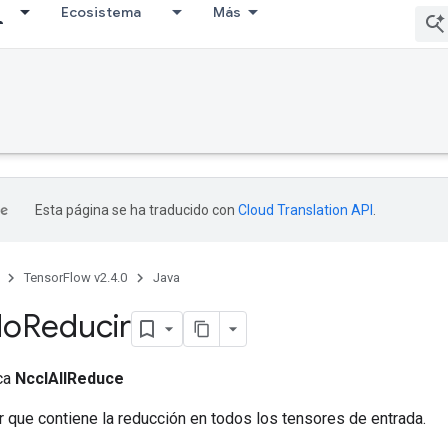
Ecosistema
Más
Esta página se ha traducido con
Cloud Translation API
.
TensorFlow v2.4.0
Java
do
Reducir
ica
NcclAllReduce
 que contiene la reducción en todos los tensores de entrada.