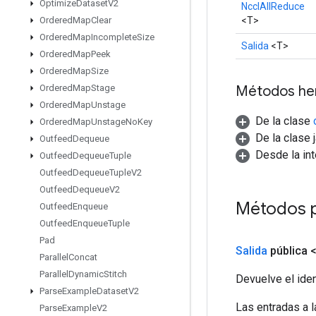
Optimize
Dataset
V2
NcclAllReduce
<T>
Ordered
Map
Clear
Ordered
Map
Incomplete
Size
Salida
<T>
Ordered
Map
Peek
Ordered
Map
Size
Métodos he
Ordered
Map
Stage
Ordered
Map
Unstage
De la clase
Ordered
Map
Unstage
No
Key
De la clase 
Outfeed
Dequeue
Desde la in
Outfeed
Dequeue
Tuple
Outfeed
Dequeue
Tuple
V2
Outfeed
Dequeue
V2
Métodos 
Outfeed
Enqueue
Outfeed
Enqueue
Tuple
Pad
Salida
pública 
Parallel
Concat
Parallel
Dynamic
Stitch
Devuelve el iden
Parse
Example
Dataset
V2
Las entradas a 
Parse
Example
V2