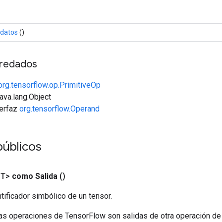
datos
()
redados
org.tensorflow.op.PrimitiveOp
java.lang.Object
terfaz
org.tensorflow.Operand
públicos
<T>
como Salida
()
tificador simbólico de un tensor.
las operaciones de TensorFlow son salidas de otra operación de