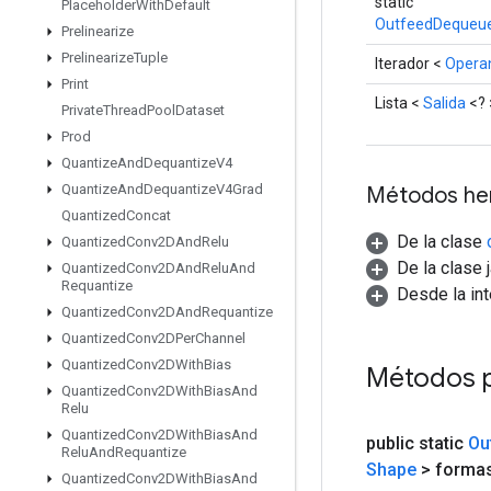
static
Placeholder
With
Default
OutfeedDequeue
Prelinearize
Prelinearize
Tuple
Iterador <
Opera
Print
Lista <
Salida
<? 
Private
Thread
Pool
Dataset
Prod
Quantize
And
Dequantize
V4
Quantize
And
Dequantize
V4Grad
Métodos he
Quantized
Concat
De la clase
Quantized
Conv2DAnd
Relu
De la clase 
Quantized
Conv2DAnd
Relu
And
Requantize
Desde la int
Quantized
Conv2DAnd
Requantize
Quantized
Conv2DPer
Channel
Quantized
Conv2DWith
Bias
Métodos 
Quantized
Conv2DWith
Bias
And
Relu
Quantized
Conv2DWith
Bias
And
public static
Ou
Relu
And
Requantize
Shape
> forma
Quantized
Conv2DWith
Bias
And