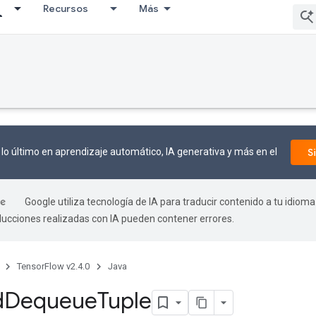
Recursos
Más
lo último en aprendizaje automático, IA generativa y más en el
S
Google utiliza tecnología de IA para traducir contenido a tu idioma
aducciones realizadas con IA pueden contener errores.
TensorFlow v2.4.0
Java
d
Dequeue
Tuple