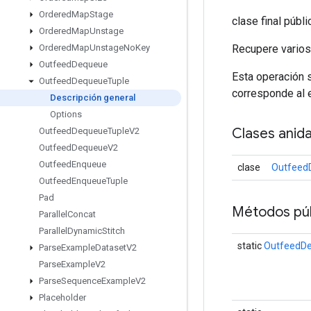
Ordered
Map
Stage
clase final públ
Ordered
Map
Unstage
Recupere varios 
Ordered
Map
Unstage
No
Key
Outfeed
Dequeue
Esta operación s
Outfeed
Dequeue
Tuple
corresponde al e
Descripción general
Options
Clases anid
Outfeed
Dequeue
Tuple
V2
Outfeed
Dequeue
V2
Outfeed
Enqueue
clase
Outfeed
Outfeed
Enqueue
Tuple
Pad
Métodos púb
Parallel
Concat
Parallel
Dynamic
Stitch
static
OutfeedD
Parse
Example
Dataset
V2
Parse
Example
V2
Parse
Sequence
Example
V2
Placeholder