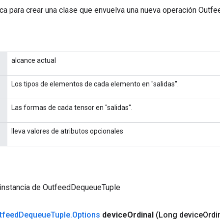
ca para crear una clase que envuelva una nueva operación Outf
alcance actual
Los tipos de elementos de cada elemento en "salidas".
Las formas de cada tensor en "salidas".
lleva valores de atributos opcionales
 instancia de OutfeedDequeueTuple
tfeed
Dequeue
Tuple
.
Options
device
Ordinal
(Long device
Ordi