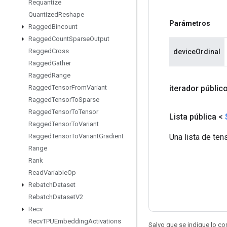
Requantize
Quantized
Reshape
Parámetros
Ragged
Bincount
Ragged
Count
Sparse
Output
Ragged
Cross
deviceOrdinal
Ragged
Gather
Ragged
Range
iterador públic
Ragged
Tensor
From
Variant
Ragged
Tensor
To
Sparse
Ragged
Tensor
To
Tensor
Lista pública <
Ragged
Tensor
To
Variant
Una lista de ten
Ragged
Tensor
To
Variant
Gradient
Range
Rank
Read
Variable
Op
Rebatch
Dataset
Rebatch
Dataset
V2
Recv
Recv
TPUEmbedding
Activations
Salvo que se indique lo con