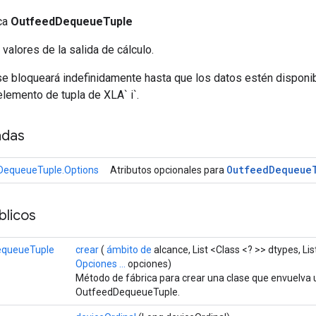
ica
OutfeedDequeueTuple
valores de la salida de cálculo.
e bloqueará indefinidamente hasta que los datos estén disponibl
lemento de tupla de XLA` i`.
adas
Outfeed
Dequeue
DequeueTuple.Options
Atributos opcionales para
licos
equeueTuple
crear
(
ámbito de
alcance, List <Class <? >> dtypes, Lis
Opciones ...
opciones)
Método de fábrica para crear una clase que envuelva
OutfeedDequeueTuple.