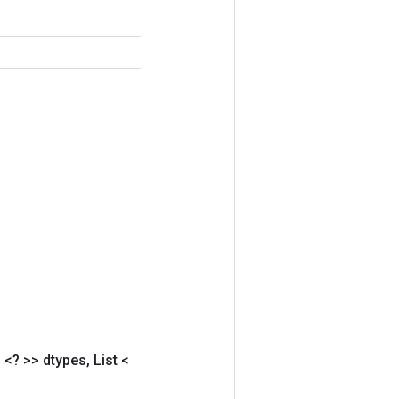
 <? >> dtypes
,
List <