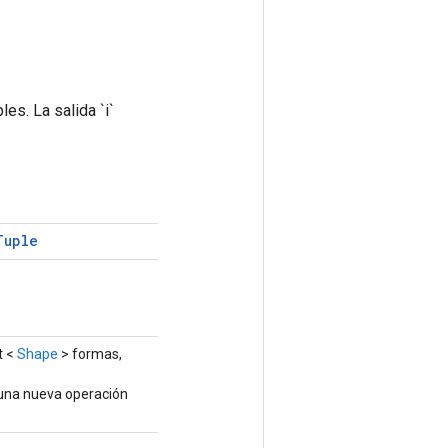
es. La salida `i`
Tuple
t <
Shape
> formas,
 una nueva operación