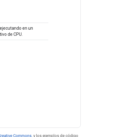
á ejecutando en un
tivo de CPU.
e Creative Commons
, y los ejemplos de código