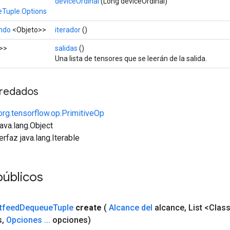
deviceOrdinal
(Long deviceOrdinal)
Tuple.Options
ndo
<Objeto>>
iterador
()
>>
salidas
()
Una lista de tensores que se leerán de la salida.
redados
org.tensorflow.op.PrimitiveOp
java.lang.Object
erfaz java.lang.Iterable
públicos
tfeed
Dequeue
Tuple
create
(
Alcance del
alcance
,
List <Class
s
,
Opciones
.
.
.
opciones)