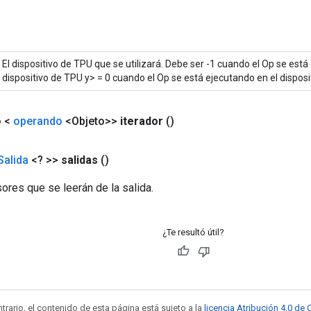
El dispositivo de TPU que se utilizará. Debe ser -1 cuando el Op se est
dispositivo de TPU y> = 0 cuando el Op se está ejecutando en el disposi
o <
operando
<Objeto>>
iterador
()
Salida
<? >>
salidas
()
sores que se leerán de la salida.
¿Te resultó útil?
trario, el contenido de esta página está sujeto a la
licencia Atribución 4.0 d