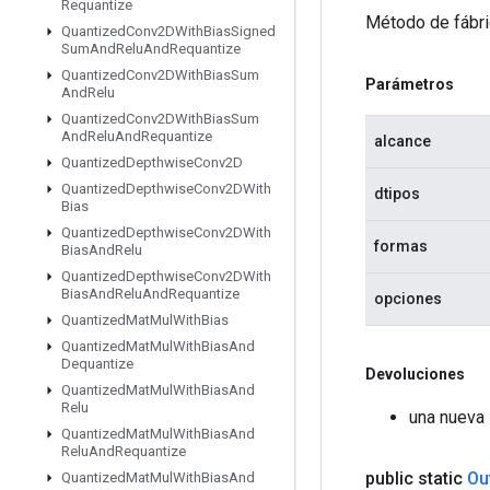
Requantize
Método de fábri
Quantized
Conv2DWith
Bias
Signed
Sum
And
Relu
And
Requantize
Quantized
Conv2DWith
Bias
Sum
Parámetros
And
Relu
Quantized
Conv2DWith
Bias
Sum
And
Relu
And
Requantize
alcance
Quantized
Depthwise
Conv2D
Quantized
Depthwise
Conv2DWith
dtipos
Bias
Quantized
Depthwise
Conv2DWith
formas
Bias
And
Relu
Quantized
Depthwise
Conv2DWith
Bias
And
Relu
And
Requantize
opciones
Quantized
Mat
Mul
With
Bias
Quantized
Mat
Mul
With
Bias
And
Dequantize
Devoluciones
Quantized
Mat
Mul
With
Bias
And
Relu
una nueva
Quantized
Mat
Mul
With
Bias
And
Relu
And
Requantize
public static
Ou
Quantized
Mat
Mul
With
Bias
And