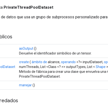
ica
PrivateThreadPoolDataset
o de datos que usa un grupo de subprocesos personalizado para 
licos
asOutput
()
Devuelve el identificador simbólico de un tensor.
create
(
ámbito de
alcance,
operando
<?> inputDataset,
op
olDataset
numThreads, List <Class <? >> outputTypes, List <
Shape
>
Método de fábrica para crear una clase que envuelva una
PrivateThreadPoolDataset.
manejar
()
redados