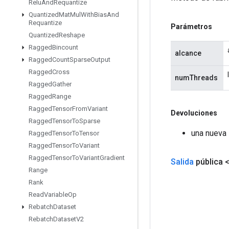
Relu
And
Requantize
Quantized
Mat
Mul
With
Bias
And
Requantize
Parámetros
Quantized
Reshape
Ragged
Bincount
alcance
Ragged
Count
Sparse
Output
Ragged
Cross
numThreads
Ragged
Gather
Ragged
Range
Ragged
Tensor
From
Variant
Devoluciones
Ragged
Tensor
To
Sparse
una nueva 
Ragged
Tensor
To
Tensor
Ragged
Tensor
To
Variant
Ragged
Tensor
To
Variant
Gradient
Salida
pública 
Range
Rank
Read
Variable
Op
Rebatch
Dataset
Rebatch
Dataset
V2