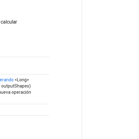
calcular
erando
<Long>
 outputShapes)
 nueva operación