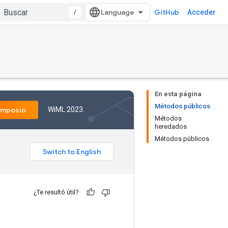
/
GitHub
Acceder
En esta página
Métodos públicos
WiML 2023.
imposio
Métodos
heredados
Métodos públicos
¿Te resultó útil?