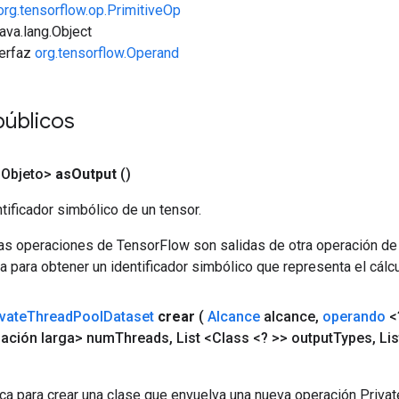
org.tensorflow.op.PrimitiveOp
java.lang.Object
terfaz
org.tensorflow.Operand
públicos
<Objeto>
as
Output
()
tificador simbólico de un tensor.
las operaciones de TensorFlow son salidas de otra operación de
a para obtener un identificador simbólico que representa el cálcu
ivate
Thread
Pool
Dataset
crear
(
Alcance
alcance
,
operando
<
ación larga> num
Threads
,
List <Class <? >> output
Types
,
Lis
ca para crear una clase que envuelva una nueva operación Priva