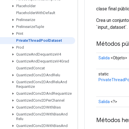
Placeholder
clase final públ
Placeholder
With
Default
Crea un conjunt
Prelinearize
`input_dataset`.
Prelinearize
Tuple
Print
Private
Thread
Pool
Dataset
Métodos púb
Prod
Quantize
And
Dequantize
V4
Salida
<Objeto>
Quantize
And
Dequantize
V4Grad
Quantized
Concat
static
Quantized
Conv2DAnd
Relu
PrivateThreadPo
Quantized
Conv2DAnd
Relu
And
Requantize
Quantized
Conv2DAnd
Requantize
Quantized
Conv2DPer
Channel
Salida
<?>
Quantized
Conv2DWith
Bias
Quantized
Conv2DWith
Bias
And
Métodos he
Relu
Quantized
Conv2DWith
Bias
And