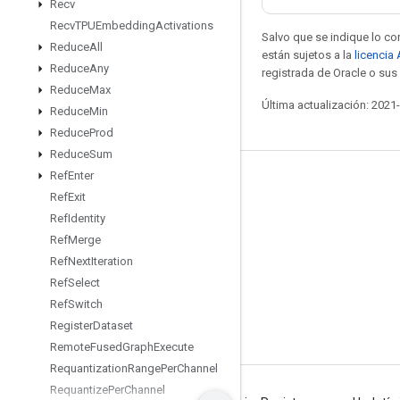
Recv
Recv
TPUEmbedding
Activations
Salvo que se indique lo con
Reduce
All
están sujetos a la
licencia
Reduce
Any
registrada de Oracle o sus 
Reduce
Max
Última actualización: 2021
Reduce
Min
Reduce
Prod
Reduce
Sum
Ref
Enter
Mantente conectado
Ref
Exit
Blog
Ref
Identity
Ref
Merge
Foro
Ref
Next
Iteration
GitHub
Ref
Select
Twitter
Ref
Switch
Register
Dataset
YouTube
Remote
Fused
Graph
Execute
Requantization
Range
Per
Channel
Requantize
Per
Channel