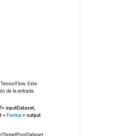
 TensorFlow. Este
lo de la entrada.
?> input
Dataset
,
t <
Forma
> output
teThreadPoolDataset.