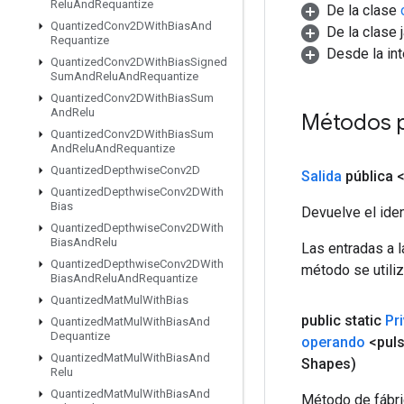
Relu
And
Requantize
De la clase
Quantized
Conv2DWith
Bias
And
De la clase 
Requantize
Desde la in
Quantized
Conv2DWith
Bias
Signed
Sum
And
Relu
And
Requantize
Quantized
Conv2DWith
Bias
Sum
And
Relu
Métodos 
Quantized
Conv2DWith
Bias
Sum
And
Relu
And
Requantize
Quantized
Depthwise
Conv2D
Salida
pública 
Quantized
Depthwise
Conv2DWith
Bias
Devuelve el iden
Quantized
Depthwise
Conv2DWith
Bias
And
Relu
Las entradas a 
Quantized
Depthwise
Conv2DWith
método se utiliz
Bias
And
Relu
And
Requantize
Quantized
Mat
Mul
With
Bias
public static
Pr
Quantized
Mat
Mul
With
Bias
And
Dequantize
operando
<puls
Quantized
Mat
Mul
With
Bias
And
Shapes)
Relu
Quantized
Mat
Mul
With
Bias
And
Método de fábri