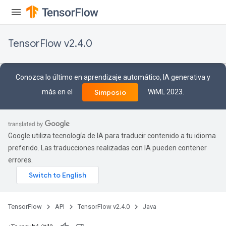
TensorFlow v2.4.0
Conozca lo último en aprendizaje automático, IA generativa y
más en el
WiML 2023.
Simposio
ize
Google utiliza tecnología de IA para traducir contenido a tu idioma
preferido. Las traducciones realizadas con IA pueden contener
Requantize
errores.
ize
AndReluAndRequantize
u
uAndRequantize
TensorFlow
API
TensorFlow v2.4.0
Java