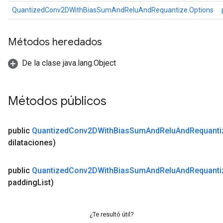
QuantizedConv2DWithBiasSumAndReluAndRequantize.Options
Métodos heredados
De la clase java.lang.Object
Métodos públicos
public
Quantized
Conv2DWith
Bias
Sum
And
Relu
And
Requanti
dilataciones)
public
Quantized
Conv2DWith
Bias
Sum
And
Relu
And
Requanti
padding
List)
¿Te resultó útil?