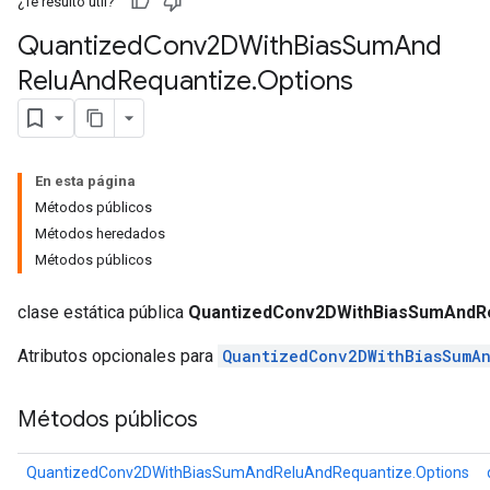
¿Te resultó útil?
Quantized
Conv2DWith
Bias
Sum
And
Relu
And
Requantize
.
Options
AndRelu
AndReluAndRequantize
ize
En esta página
Métodos públicos
Requantize
Métodos heredados
ize
Métodos públicos
clase estática pública
QuantizedConv2DWithBiasSumAndRe
Atributos opcionales para
QuantizedConv2DWithBiasSumA
Métodos públicos
QuantizedConv2DWithBiasSumAndReluAndRequantize.Options