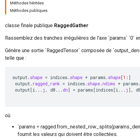
Méthodes héritées
Méthodes publiques
classe finale publique
RaggedGather
Rassemblez des tranches irrégulières de l'axe `params` `0` en
Génère une sortie `RaggedTensor` composée de `output_dens
telle que :
output
.
shape
=
indices
.
shape
+
params
.
shape
[
1
:
]
output
.
ragged_rank
=
indices
.
shape
.
ndims
+
params
output
[
i
...
j
,
d0
...
dn
]
=
params
[
indices
[
i
...
j
]
,
d
où
`params = ragged.from_nested_row_splits(params_den
fournit les valeurs qui doivent être collectées.