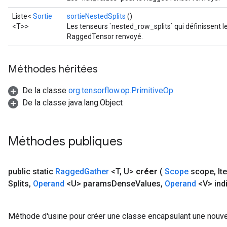
Liste<
Sortie
sortieNestedSplits
()
<T>>
Les tenseurs `nested_row_splits` qui définissent l
RaggedTensor renvoyé.
Méthodes héritées
De la classe
org.tensorflow.op.PrimitiveOp
De la classe java.lang.Object
Méthodes publiques
public static
Ragged
Gather
<T
,
U>
créer
(
Scope
scope
,
It
Splits
,
Operand
<U> params
Dense
Values
,
Operand
<V> ind
Méthode d'usine pour créer une classe encapsulant une nouve