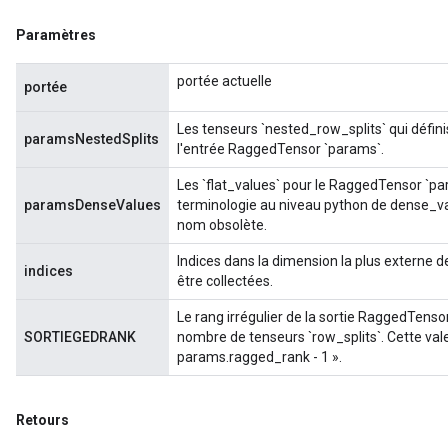
Paramètres
m
portée actuelle
portée
rs
Les tenseurs `nested_row_splits` qui défini
ersGradAccumDebug
paramsNestedSplits
l'entrée RaggedTensor `params`.
eters
metersGradAccumDebug
Les `flat_values` pour le RaggedTensor `pa
paramsDenseValues
terminologie au niveau python de dense_valu
ters
nom obsolète.
metersGradAccumDebug
ropParameters
Indices dans la dimension la plus externe d
indices
s
être collectées.
ersGradAccumDebug
Le rang irrégulier de la sortie RaggedTenso
ghtParameters
SORTIEGEDRANK
nombre de tenseurs `row_splits`. Cette vale
meters
params.ragged_rank - 1 ».
ametersGradAccumDebug
adParameters
Retours
radParametersGradAccumDebug
rameters