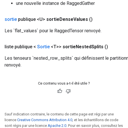
une nouvelle instance de RaggedGather
ParametersGradAccumDebug
eters
sortie
publique <U>
sortie
Dense
Values
​​()
metersGradAccumDebug
ientDescentParameters
Les `flat_values` pour le RaggedTensor renvoyé.
dientDescentParametersGradAccumDebug
liste publique <
Sortie
<T>>
sortie
Nested
Splits
()
Les tenseurs `nested_row_splits` qui définissent le partiti
renvoyé.
Ce contenu vous a-t-il été utile ?
Sauf indication contraire, le contenu de cette page est régi par une
licence
Creative Commons Attribution 4.0
, et les échantillons de code
sont régis par une licence
Apache 2.0
. Pour en savoir plus, consultez les