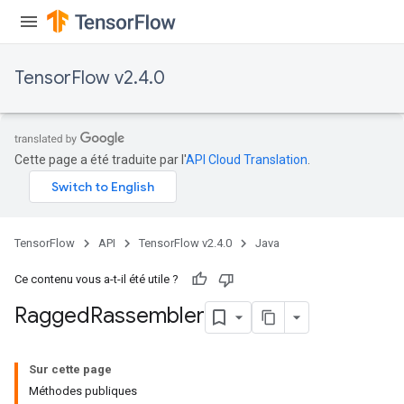
Requantize
ize
AndReluAndRequantize
TensorFlow v2.4.0
u
uAndRequantize
Cette page a été traduite par l'
API Cloud Translation
.
AndRelu
AndReluAndRequantize
ize
TensorFlow
API
TensorFlow v2.4.0
Java
Requantize
Ce contenu vous a-t-il été utile ?
ize
Ragged
Rassembler
Sur cette page
Méthodes publiques