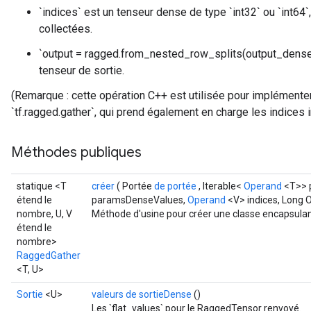
`indices` est un tenseur dense de type `int32` ou `int64`
collectées.
`output = ragged.from_nested_row_splits(output_dense_
tenseur de sortie.
(Remarque : cette opération C++ est utilisée pour implémenter
`tf.ragged.gather`, qui prend également en charge les indices ir
Méthodes publiques
statique <T
créer
( Portée
de portée
, Iterable<
Operand
<T>> 
étend le
paramsDenseValues,
Operand
<V> indices, Lon
nombre, U, V
Méthode d'usine pour créer une classe encapsula
étend le
nombre>
RaggedGather
<T, U>
Sortie
<U>
valeurs de sortieDense
()
Les `flat_values` pour le RaggedTensor renvoyé.