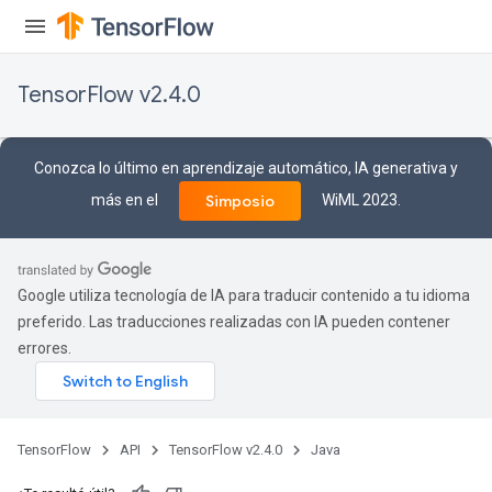
AndReluAndRequantize
ize
TensorFlow v2.4.0
Requantize
ize
Conozca lo último en aprendizaje automático, IA generativa y
más en el
WiML 2023.
Simposio
Google utiliza tecnología de IA para traducir contenido a tu idioma
preferido. Las traducciones realizadas con IA pueden contener
errores.
TensorFlow
API
TensorFlow v2.4.0
Java