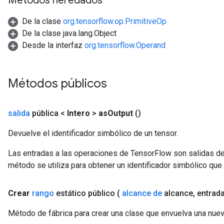
Métodos heredados
De la clase
org.tensorflow.op.PrimitiveOp
De la clase java.lang.Object
Desde la interfaz
org.tensorflow.Operand
Métodos públicos
salida
pública <
Intero
>
as
Output
()
Devuelve el identificador simbólico de un tensor.
Las entradas a las operaciones de TensorFlow son salidas de
m
método se utiliza para obtener un identificador simbólico que 
rs
Crear
rango
estático público
(
alcance de
alcance
,
entrad
ersGradAccumDebug
eters
Método de fábrica para crear una clase que envuelva una nuev
metersGradAccumDebug