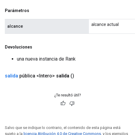
ters
Parámetros
metersGradAccumDebug
ropParameters
alcance actual
alcance
s
ersGradAccumDebug
ghtParameters
Devoluciones
meters
ametersGradAccumDebug
una nueva instancia de Rank
adParameters
radParametersGradAccumDebug
salida
pública <Intero>
salida
()
rameters
ParametersGradAccumDebug
eters
¿Te resultó útil?
metersGradAccumDebug
ientDescentParameters
dientDescentParametersGradAccumDebug
Salvo que se indique lo contrario, el contenido de esta página está
sujeto a la
licencia Atribución 4.0 de Creative Commons
, y los ejemplos