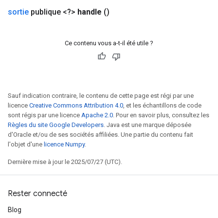
s
sortie
publique <?>
handle
()
ersGradAccumDebug
ghtParameters
meters
Ce contenu vous a-t-il été utile ?
ametersGradAccumDebug
adParameters
radParametersGradAccumDebug
rameters
Sauf indication contraire, le contenu de cette page est régi par une
ParametersGradAccumDebug
licence
Creative Commons Attribution 4.0
, et les échantillons de code
eters
sont régis par une licence
Apache 2.0
. Pour en savoir plus, consultez les
metersGradAccumDebug
Règles du site Google Developers
. Java est une marque déposée
d'Oracle et/ou de ses sociétés affiliées. Une partie du contenu fait
ientDescentParameters
l'objet d'une
licence Numpy
.
dientDescentParametersGradAccumDebug
Dernière mise à jour le 2025/07/27 (UTC).
Rester connecté
Blog