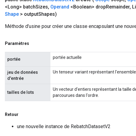
<Long> batch
Sizes
,
Operand
<Boolean> drop
Remainder
,
Li
Shape
> output
Shapes)
Méthode d'usine pour créer une classe encapsulant une nouv
Paramètres
portée actuelle
portée
Un tenseur variant représentant l'ensemble
jeu de données
m
d'entrée
Un vecteur d'entiers représentant la taille d
rs
tailles de lots
parcourues dans l'ordre.
ersGradAccumDebug
eters
metersGradAccumDebug
Retour
ters
une nouvelle instance de RebatchDatasetV2
metersGradAccumDebug
ropParameters