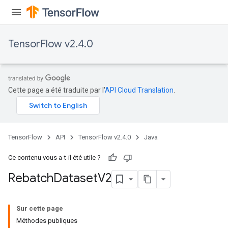
Requantize
ize
TensorFlow v2.4.0
Cette page a été traduite par l'
API Cloud Translation
.
TensorFlow
API
TensorFlow v2.4.0
Java
Ce contenu vous a-t-il été utile ?
Rebatch
Dataset
V2
Sur cette page
Méthodes publiques