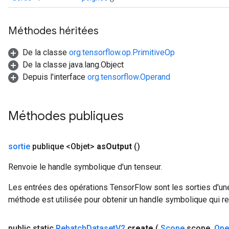
Méthodes héritées
De la classe
org.tensorflow.op.PrimitiveOp
De la classe java.lang.Object
Depuis l'interface
org.tensorflow.Operand
Méthodes publiques
sortie
publique <Objet>
as
Output
()
Renvoie le handle symbolique d'un tenseur.
Les entrées des opérations TensorFlow sont les sorties d'une
méthode est utilisée pour obtenir un handle symbolique qui rep
public static
Rebatch
Dataset
V2
create
(
Scope
scope
,
Ope