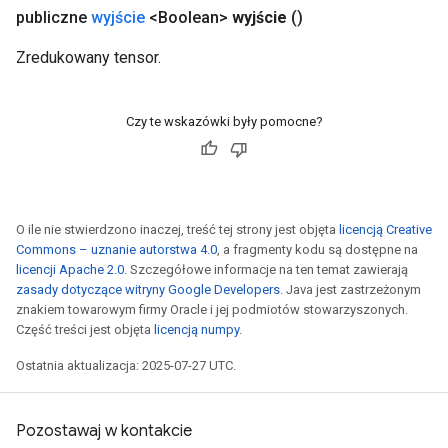
publiczne
wyjście
<Boolean>
wyjście
()
Zredukowany tensor.
Czy te wskazówki były pomocne?
O ile nie stwierdzono inaczej, treść tej strony jest objęta
licencją Creative
Commons – uznanie autorstwa 4.0
, a fragmenty kodu są dostępne na
licencji Apache 2.0
. Szczegółowe informacje na ten temat zawierają
zasady dotyczące witryny Google Developers
. Java jest zastrzeżonym
znakiem towarowym firmy Oracle i jej podmiotów stowarzyszonych.
Część treści jest objęta
licencją numpy
.
Ostatnia aktualizacja: 2025-07-27 UTC.
Pozostawaj w kontakcie