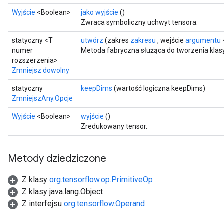
Wyjście
<Boolean>
jako wyjście
()
Zwraca symboliczny uchwyt tensora.
statyczny <T
utwórz
(zakres
zakresu
, wejście
argumentu
numer
Metoda fabryczna służąca do tworzenia klas
rozszerzenia>
Zmniejsz dowolny
statyczny
keepDims
(wartość logiczna keepDims)
ZmniejszAny.Opcje
Wyjście
<Boolean>
wyjście
()
Zredukowany tensor.
Metody dziedziczone
Z klasy
org.tensorflow.op.PrimitiveOp
Z klasy java.lang.Object
Z interfejsu
org.tensorflow.Operand