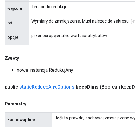
meters
Tensor do redukcji.
wejście
ametersGradAccumDebug
adParameters
Wymiary do zmniejszenia. Musi należeć do zakresu `[-ra
oś
radParametersGradAccumDebug
rameters
przenosi opcjonalne wartości atrybutów
opcje
ParametersGradAccumDebug
eters
metersGradAccumDebug
Zwroty
ientDescentParameters
nowa instancja RedukujAny
dientDescentParametersGradAccumDebug
public
static
Reduce
Any
.
Options
keep
Dims
(Boolean keep
D
Parametry
Jeśli to prawda, zachowaj zmniejszone wy
zachowajDims