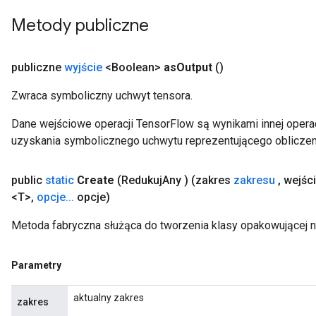
Metody publiczne
publiczne
wyjście
<Boolean>
as
Output
()
Zwraca symboliczny uchwyt tensora.
Dane wejściowe operacji TensorFlow są wynikami innej operac
m
uzyskania symbolicznego uchwytu reprezentującego obliczen
rs
ersGradAccumDebug
public
static
Create
(Redukuj
Any
) (zakres
zakresu
,
wejśc
eters
<T>
,
opcje
.
.
.
opcje)
metersGradAccumDebug
Metoda fabryczna służąca do tworzenia klasy opakowującej 
ters
metersGradAccumDebug
ropParameters
Parametry
s
ersGradAccumDebug
aktualny zakres
zakres
ghtParameters