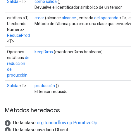
Salida
<T>
como salida
()
Devuelve el identificador simbólico de un tensor.
estático <T,
crear
(alcance
alcance
, entrada
del operando
<T>, e
U extiende
Método de fábrica para crear una clase que envuel
Número>
ReduceProd
<T>
Opciones
keepDims
(mantenerDims booleano)
estáticas
de
reducción
de
producción
Salida
<T>
producción
()
El tensor reducido.
Métodos heredados
De la clase
org.tensorflow.op.PrimitiveOp
De la clase java.lang.Object