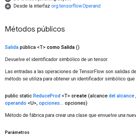
Desde la interfaz
org.tensorflow.Operand
Métodos públicos
m
rs
Salida
pública <T>
como Salida
()
ersGradAccumDebug
Devuelve el identificador simbólico de un tensor.
eters
metersGradAccumDebug
Las entradas a las operaciones de TensorFlow son salidas de
ters
método se utiliza para obtener un identificador simbólico que 
metersGradAccumDebug
ropParameters
public static
Reduce
Prod
<T>
create
(alcance
del alcance
s
operando
<U>
,
opciones
.
.
.
opciones)
ersGradAccumDebug
ghtParameters
Método de fábrica para crear una clase que envuelve una nu
meters
ametersGradAccumDebug
Parámetros
adParameters