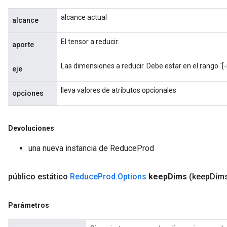
radParametersGradAccumDebug
alcance actual
rameters
alcance
ParametersGradAccumDebug
El tensor a reducir.
eters
aporte
metersGradAccumDebug
Las dimensiones a reducir. Debe estar en el rango `[-r
ientDescentParameters
eje
dientDescentParametersGradAccumDebug
lleva valores de atributos opcionales
opciones
Devoluciones
una nueva instancia de ReduceProd
público estático
Reduce
Prod
.
Options
keep
Dims
(keep
Dims
Parámetros