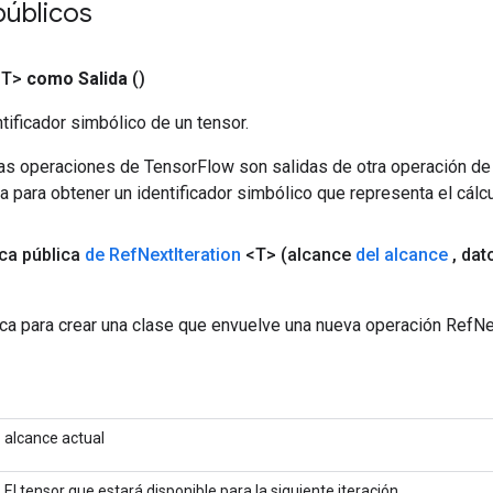
públicos
<T>
como Salida
()
tificador simbólico de un tensor.
las operaciones de TensorFlow son salidas de otra operación de
a para obtener un identificador simbólico que representa el cálcu
ica pública
de Ref
Next
Iteration
<T>
(alcance
del alcance
,
dat
ca para crear una clase que envuelve una nueva operación RefNex
alcance actual
El tensor que estará disponible para la siguiente iteración.