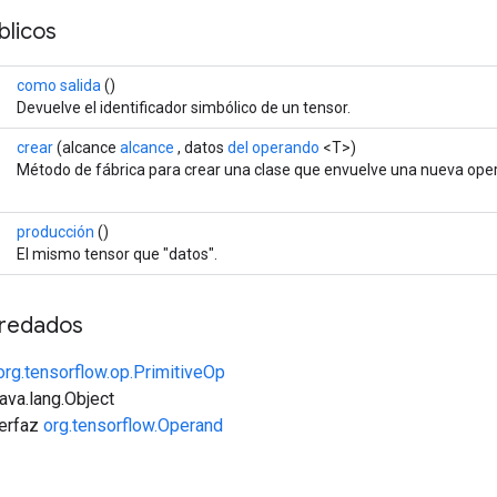
licos
como salida
()
Devuelve el identificador simbólico de un tensor.
crear
(alcance
alcance
, datos
del operando
<T>)
Método de fábrica para crear una clase que envuelve una nueva oper
producción
()
El mismo tensor que "datos".
redados
org.tensorflow.op.PrimitiveOp
java.lang.Object
terfaz
org.tensorflow.Operand