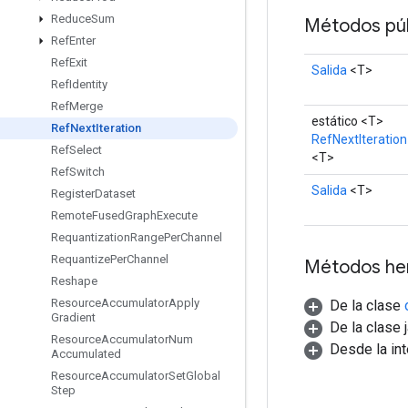
Reduce
Sum
Métodos púb
Ref
Enter
Ref
Exit
Salida
<T>
Ref
Identity
Ref
Merge
estático <T>
Ref
Next
Iteration
RefNextIteration
Ref
Select
<T>
Ref
Switch
Salida
<T>
Register
Dataset
Remote
Fused
Graph
Execute
Requantization
Range
Per
Channel
Requantize
Per
Channel
Métodos he
Reshape
Resource
Accumulator
Apply
De la clase
Gradient
De la clase 
Resource
Accumulator
Num
Desde la in
Accumulated
Resource
Accumulator
Set
Global
Step