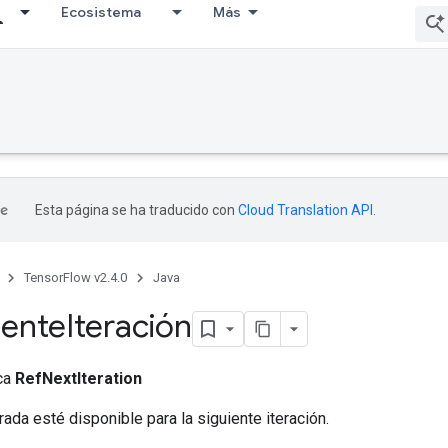
Ecosistema
Más
Esta página se ha traducido con
Cloud Translation API
.
TensorFlow v2.4.0
Java
iente
Iteración
ica
RefNextIteration
ada esté disponible para la siguiente iteración.