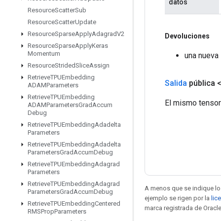
datos
Resource
Scatter
Sub
Resource
Scatter
Update
Resource
Sparse
Apply
Adagrad
V2
Devoluciones
Resource
Sparse
Apply
Keras
Momentum
una nueva 
Resource
Strided
Slice
Assign
Retrieve
TPUEmbedding
Salida
pública 
ADAMParameters
Retrieve
TPUEmbedding
El mismo tensor
ADAMParameters
Grad
Accum
Debug
Retrieve
TPUEmbedding
Adadelta
Parameters
Retrieve
TPUEmbedding
Adadelta
Parameters
Grad
Accum
Debug
Retrieve
TPUEmbedding
Adagrad
Parameters
Retrieve
TPUEmbedding
Adagrad
A menos que se indique lo 
Parameters
Grad
Accum
Debug
ejemplo se rigen por la
lic
Retrieve
TPUEmbedding
Centered
marca registrada de Oracle
RMSProp
Parameters