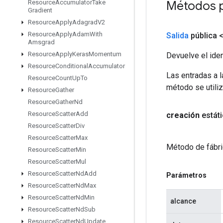
Métodos 
Resource
Accumulator
Take
Gradient
Resource
Apply
Adagrad
V2
Resource
Apply
Adam
With
Salida
pública 
Amsgrad
Resource
Apply
Keras
Momentum
Devuelve el iden
Resource
Conditional
Accumulator
Las entradas a 
Resource
Count
Up
To
método se utiliz
Resource
Gather
Resource
Gather
Nd
Resource
Scatter
Add
creación
estát
Resource
Scatter
Div
Resource
Scatter
Max
Método de fábri
Resource
Scatter
Min
Resource
Scatter
Mul
Resource
Scatter
Nd
Add
Parámetros
Resource
Scatter
Nd
Max
Resource
Scatter
Nd
Min
alcance
Resource
Scatter
Nd
Sub
Resource
Scatter
Nd
Update