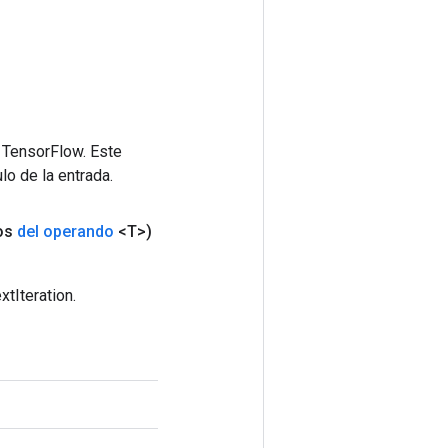
 TensorFlow. Este
lo de la entrada.
os
del operando
<T>)
tIteration.