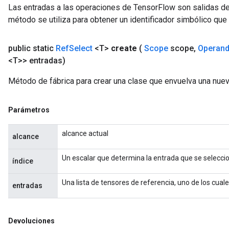
eters
Las entradas a las operaciones de TensorFlow son salidas de
metersGradAccumDebug
método se utiliza para obtener un identificador simbólico que 
ters
metersGradAccumDebug
public static
Ref
Select
<T>
create
(
Scope
scope
,
Operan
ropParameters
<T>> entradas)
s
ersGradAccumDebug
Método de fábrica para crear una clase que envuelva una nue
ghtParameters
meters
Parámetros
ametersGradAccumDebug
adParameters
alcance actual
alcance
radParametersGradAccumDebug
rameters
Un escalar que determina la entrada que se selecci
índice
ParametersGradAccumDebug
eters
Una lista de tensores de referencia, uno de los cuales
entradas
metersGradAccumDebug
ientDescentParameters
dientDescentParametersGradAccumDebug
Devoluciones