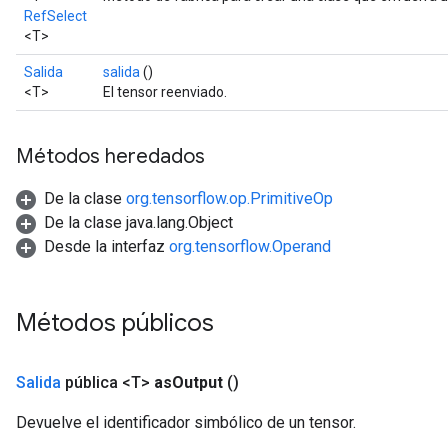
RefSelect
<T>
Salida
salida
()
<T>
El tensor reenviado.
Métodos heredados
De la clase
org.tensorflow.op.PrimitiveOp
De la clase java.lang.Object
Desde la interfaz
org.tensorflow.Operand
Métodos públicos
m
Salida
pública <T>
as
Output
()
rs
Devuelve el identificador simbólico de un tensor.
ersGradAccumDebug