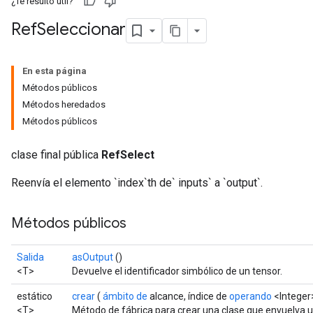
¿Te resultó útil?
Ref
Seleccionar
En esta página
Métodos públicos
Métodos heredados
Métodos públicos
clase final pública
RefSelect
Reenvía el elemento `index`th de` inputs` a `output`.
Métodos públicos
Salida
asOutput
()
<T>
Devuelve el identificador simbólico de un tensor.
estático
crear
(
ámbito de
alcance, índice de
operando
<Integer>
<T>
Método de fábrica para crear una clase que envuelva 