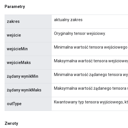
s
Parametry
ersGradAccumDebug
ghtParameters
aktualny zakres
zakres
meters
ametersGradAccumDebug
Oryginalny tensor wejściowy.
wejście
adParameters
radParametersGradAccumDebug
Minimalna wartość tensora wejściowego
wejścieMin
rameters
ParametersGradAccumDebug
Maksymalna wartość tensora wejściowe
wejścieMaks
eters
metersGradAccumDebug
Minimalna wartość żądanego tensora wy
żądany wynikMin
ientDescentParameters
dientDescentParametersGradAccumDebug
Maksymalna wartość żądanego tensora 
żądany wynikMaks
Kwantowany typ tensora wyjściowego, k
outType
Zwroty