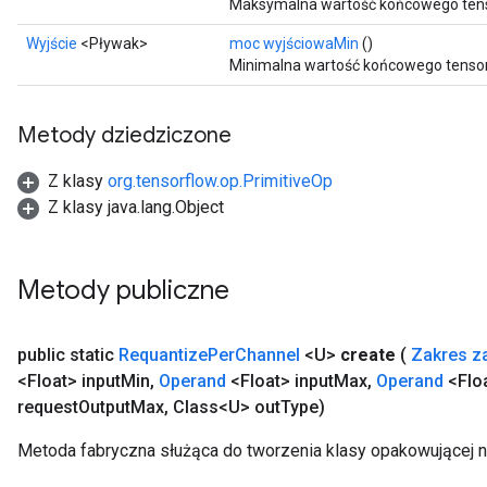
Maksymalna wartość końcowego tens
Wyjście
<Pływak>
moc wyjściowaMin
()
Minimalna wartość końcowego tenso
Metody dziedziczone
Z klasy
org.tensorflow.op.PrimitiveOp
Z klasy java.lang.Object
m
Metody publiczne
rs
ersGradAccumDebug
public static
Requantize
Per
Channel
<U>
create
(
Zakres z
eters
<Float> input
Min
,
Operand
<Float> input
Max
,
Operand
<Floa
metersGradAccumDebug
request
Output
Max
,
Class<U> out
Type)
ters
metersGradAccumDebug
Metoda fabryczna służąca do tworzenia klasy opakowującej 
ropParameters