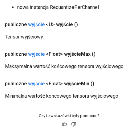
nowa instancja RequantizePerChannel
publiczne
wyjście
<U>
wyjście
()
Tensor wyjściowy.
publiczne
wyjście
<Float>
wyjście
Max
()
Maksymalna wartość końcowego tensora wyjściowego.
publiczne
wyjście
<Float>
wyjście
Min
()
Minimalna wartość końcowego tensora wyjściowego
Czy te wskazówki były pomocne?