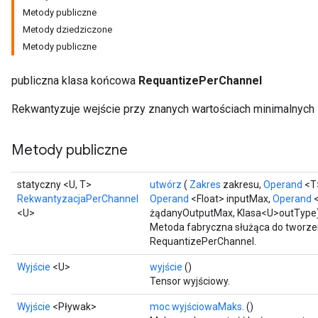
Metody publiczne
Metody dziedziczone
Metody publiczne
publiczna klasa końcowa
RequantizePerChannel
Rekwantyzuje wejście przy znanych wartościach minimalnych 
Metody publiczne
statyczny <U, T>
utwórz
(
Zakres
zakresu,
Operand
<T>
RekwantyzacjaPerChannel
Operand
<Float> inputMax,
Operand
<
<U>
żądanyOutputMax, Klasa<U>outType
Metoda fabryczna służąca do tworze
RequantizePerChannel.
Wyjście
<U>
wyjście
()
Tensor wyjściowy.
Wyjście
<Pływak>
moc wyjściowaMaks.
()