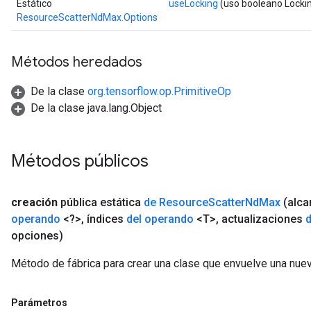
Estático
useLocking
(uso booleano Locki
ghtParameters
ResourceScatterNdMax.Options
meters
ametersGradAccumDebug
adParameters
Métodos heredados
radParametersGradAccumDebug
rameters
De la clase
org.tensorflow.op.PrimitiveOp
ParametersGradAccumDebug
De la clase java.lang.Object
eters
metersGradAccumDebug
ientDescentParameters
Métodos públicos
dientDescentParametersGradAccumDebug
creación
pública estática
de Resource
Scatter
Nd
Max
(alc
operando
<?>
,
índices
del operando
<T>
,
actualizaciones
opciones)
Método de fábrica para crear una clase que envuelve una nu
Parámetros