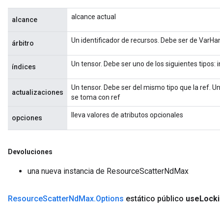
alcance actual
alcance
Un identificador de recursos. Debe ser de VarHa
árbitro
Un tensor. Debe ser uno de los siguientes tipos: i
índices
Un tensor. Debe ser del mismo tipo que la ref.
actualizaciones
se toma con ref
lleva valores de atributos opcionales
opciones
Devoluciones
una nueva instancia de ResourceScatterNdMax
Resource
Scatter
Nd
Max
.
Options
estático público
use
Lock