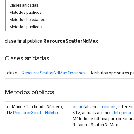
Clases anidadas
Métodos públicos
Métodos heredados
Métodos públicos
clase final pública
ResourceScatterNdMax
Clases anidadas
m
rs
clase
ResourceScatterNdMax.Opciones
Atributos opcionales p
ersGradAccumDebug
eters
Métodos públicos
metersGradAccumDebug
ters
estático <T extiende Número,
crear
(alcance
alcance
, referen
metersGradAccumDebug
U>
ResourceScatterNdMax
<T>, actualizaciones
del operan
ropParameters
Método de fábrica para crear un
s
ResourceScatterNdMax.
ersGradAccumDebug