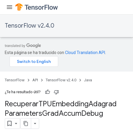
TensorFlow v2.4.0
Esta página se ha traducido con
Cloud Translation API
.
m
TensorFlow
API
TensorFlow v2.4.0
Java
rs
¿Te ha resultado útil?
ersGradAccumDebug
Recuperar
TPUEmbedding
Adagrad
eters
Parameters
Grad
Accum
Debug
metersGradAccumDebug
ters
metersGradAccumDebug