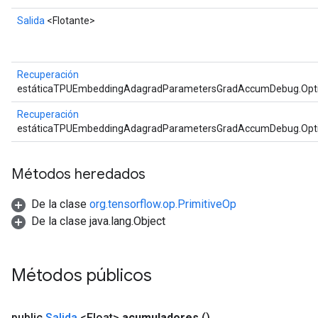
Salida
<Flotante>
Recuperación
estáticaTPUEmbeddingAdagradParametersGradAccumDebug.Opt
Recuperación
estáticaTPUEmbeddingAdagradParametersGradAccumDebug.Opt
Métodos heredados
De la clase
org.tensorflow.op.PrimitiveOp
De la clase java.lang.Object
Métodos públicos
public
Salida
<Float>
acumuladores
()