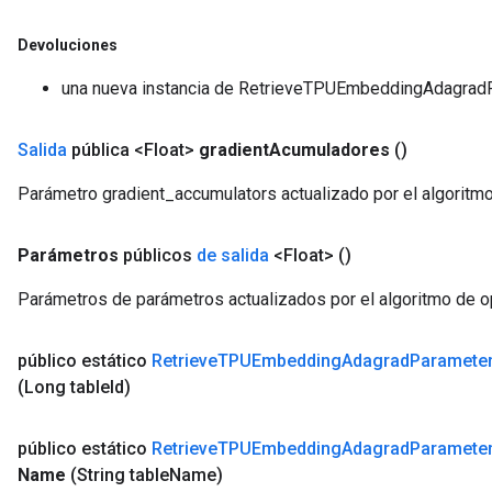
Devoluciones
una nueva instancia de RetrieveTPUEmbeddingAdagr
Salida
pública <Float>
gradient
Acumuladores
()
Parámetro gradient_accumulators actualizado por el algoritm
Parámetros
públicos
de salida
<Float>
()
Parámetros de parámetros actualizados por el algoritmo de o
público estático
Retrieve
TPUEmbedding
Adagrad
Paramete
(Long table
Id)
público estático
Retrieve
TPUEmbedding
Adagrad
Paramete
Name
(String table
Name)