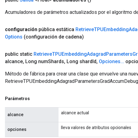
Acumuladores de parámetros actualizados por el algoritmo d
configuración
pública estática
Retrieve
TPUEmbedding
Ada
Options
(configuración de cadena)
public static
Retrieve
TPUEmbedding
Adagrad
Parameters
Gr
alcance
,
Long num
Shards
,
Long shard
Id
,
Opciones
.
.
.
opcio
Método de fábrica para crear una clase que envuelve una nue
RetrieveTPUEmbeddingAdagradParametersGradAccumDebug
Parámetros
alcance actual
alcance
lleva valores de atributos opcionales
opciones