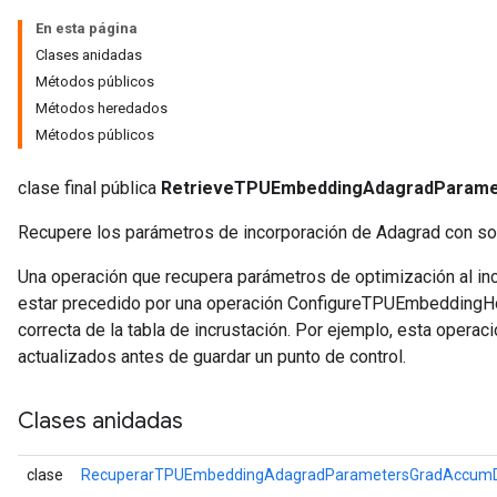
En esta página
ropParameters
Clases anidadas
s
Métodos públicos
ersGradAccumDebug
Métodos heredados
ghtParameters
Métodos públicos
meters
ametersGradAccumDebug
clase final pública
RetrieveTPUEmbeddingAdagradParam
adParameters
Recupere los parámetros de incorporación de Adagrad con so
radParametersGradAccumDebug
rameters
Una operación que recupera parámetros de optimización al inc
ParametersGradAccumDebug
estar precedido por una operación ConfigureTPUEmbeddingHo
eters
correcta de la tabla de incrustación. Por ejemplo, esta operac
metersGradAccumDebug
actualizados antes de guardar un punto de control.
ientDescentParameters
dientDescentParametersGradAccumDebug
Clases anidadas
clase
RecuperarTPUEmbeddingAdagradParametersGradAccumD