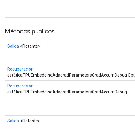
Métodos públicos
Salida
<Flotante>
Recuperación
estáticaTPUEmbeddingAdagradParametersGradAccumDebug.Opt
Recuperación
estáticaTPUEmbeddingAdagradParametersGradAccumDebug
Salida
<Flotante>