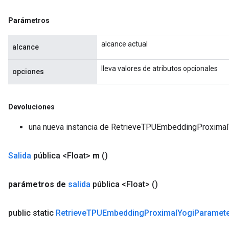
Parámetros
alcance actual
alcance
lleva valores de atributos opcionales
opciones
Devoluciones
una nueva instancia de RetrieveTPUEmbeddingProxima
Salida
pública <Float>
m
()
parámetros de
salida
pública <Float>
()
public static
Retrieve
TPUEmbedding
Proximal
Yogi
Paramet