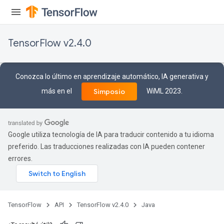
m
TensorFlow v2.4.0
rs
ersGradAccumDebug
eters
Conozca lo último en aprendizaje automático, IA generativa y
metersGradAccumDebug
más en el
WiML 2023.
Simposio
ters
metersGradAccumDebug
ropParameters
s
Google utiliza tecnología de IA para traducir contenido a tu idioma
ersGradAccumDebug
preferido. Las traducciones realizadas con IA pueden contener
ghtParameters
errores.
meters
ametersGradAccumDebug
adParameters
radParametersGradAccumDebug
TensorFlow
API
TensorFlow v2.4.0
Java
rameters