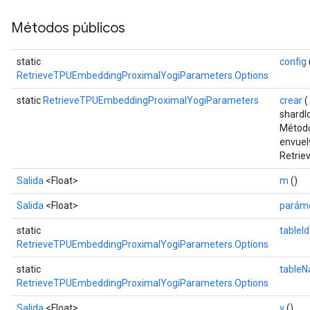
Métodos públicos
static
config
RetrieveTPUEmbeddingProximalYogiParameters.Options
static
RetrieveTPUEmbeddingProximalYogiParameters
crear
(
shardI
Método
envuel
Retrie
Salida
<Float>
m
()
Salida
<Float>
parám
static
tableId
RetrieveTPUEmbeddingProximalYogiParameters.Options
static
table
RetrieveTPUEmbeddingProximalYogiParameters.Options
Salida
<Float>
v
()