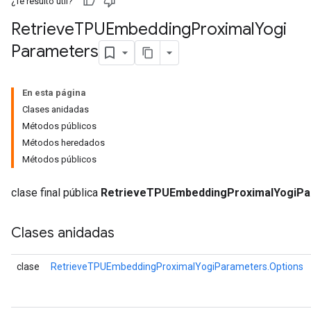
¿Te resultó útil?
Retrieve
TPUEmbedding
Proximal
Yogi
ParametersGradAccumDebug
Parameters
eters
metersGradAccumDebug
ientDescentParameters
En esta página
dientDescentParametersGradAccumDebug
Clases anidadas
Métodos públicos
Métodos heredados
Métodos públicos
clase final pública
RetrieveTPUEmbeddingProximalYogiPa
Clases anidadas
clase
RetrieveTPUEmbeddingProximalYogiParameters.Options