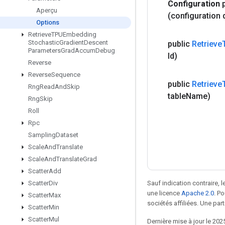
Configuration
Aperçu
(configuration 
Options
Retrieve
TPUEmbedding
Stochastic
Gradient
Descent
public
Retrieve
Parameters
Grad
Accum
Debug
Id)
Reverse
Reverse
Sequence
public
Retrieve
Rng
Read
And
Skip
table
Name)
Rng
Skip
Roll
Rpc
Sampling
Dataset
Scale
And
Translate
Scale
And
Translate
Grad
Scatter
Add
Sauf indication contraire, 
Scatter
Div
une licence
Apache 2.0
. P
Scatter
Max
sociétés affiliées. Une part
Scatter
Min
Scatter
Mul
Dernière mise à jour le 202