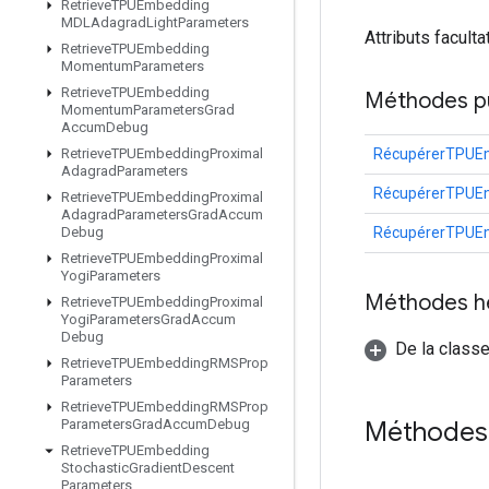
Retrieve
TPUEmbedding
MDLAdagrad
Light
Parameters
Attributs faculta
Retrieve
TPUEmbedding
Momentum
Parameters
Retrieve
TPUEmbedding
Méthodes p
Momentum
Parameters
Grad
Accum
Debug
RécupérerTPUEm
Retrieve
TPUEmbedding
Proximal
Adagrad
Parameters
RécupérerTPUEm
Retrieve
TPUEmbedding
Proximal
Adagrad
Parameters
Grad
Accum
RécupérerTPUEm
Debug
Retrieve
TPUEmbedding
Proximal
Yogi
Parameters
Méthodes h
Retrieve
TPUEmbedding
Proximal
Yogi
Parameters
Grad
Accum
Debug
De la classe
Retrieve
TPUEmbedding
RMSProp
Parameters
Retrieve
TPUEmbedding
RMSProp
Méthodes
Parameters
Grad
Accum
Debug
Retrieve
TPUEmbedding
Stochastic
Gradient
Descent
Parameters