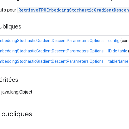
tifs pour
RetrieveTPUEmbeddingStochasticGradientDescen
ubliques
beddingStochasticGradientDescentParameters.Options
config
(conf
beddingStochasticGradientDescentParameters.Options
ID de table
beddingStochasticGradientDescentParameters.Options
tableName
éritées
 java.lang.Object
 publiques