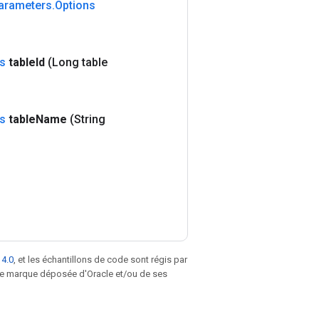
arameters
.
Options
s
table
Id
(Long table
s
table
Name
(String
 4.0
, et les échantillons de code sont régis par
une marque déposée d'Oracle et/ou de ses