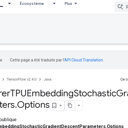
Écosystème
Plus
Cette page a été traduite par l'
API Cloud Translation
.
TensorFlow v2.4.0
Java
Ce co
rer
TPUEmbedding
Stochastic
Gr
ters
.
Options
 publique
beddingStochasticGradientDescentParameters.Options