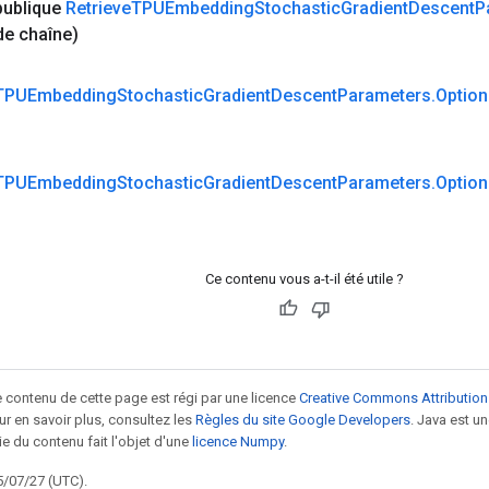
publique
Retrieve
TPUEmbedding
Stochastic
Gradient
Descent
P
de chaîne)
TPUEmbedding
Stochastic
Gradient
Descent
Parameters
.
Option
TPUEmbedding
Stochastic
Gradient
Descent
Parameters
.
Option
Ce contenu vous a-t-il été utile ?
le contenu de cette page est régi par une licence
Creative Commons Attribution
our en savoir plus, consultez les
Règles du site Google Developers
. Java est 
ie du contenu fait l'objet d'une
licence Numpy
.
5/07/27 (UTC).