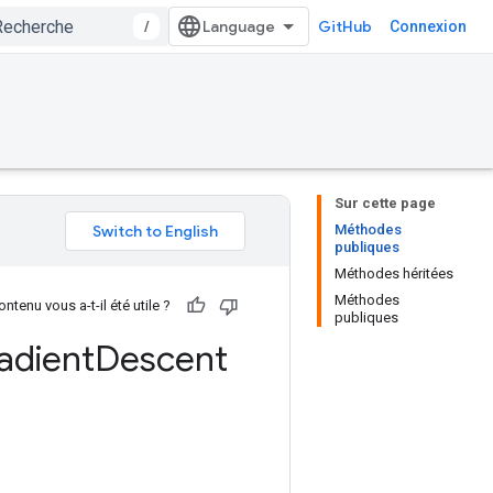
/
GitHub
Connexion
Sur cette page
Méthodes
publiques
Méthodes héritées
Méthodes
ntenu vous a-t-il été utile ?
publiques
adient
Descent