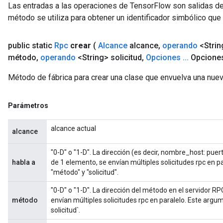
Las entradas a las operaciones de TensorFlow son salidas de
método se utiliza para obtener un identificador simbólico que 
public static
Rpc
crear
(
Alcance
alcance
,
operando
<Strin
método
,
operando
<String> solicitud
,
Opciones
.
.
.
Opcione
Método de fábrica para crear una clase que envuelva una nue
Parámetros
alcance actual
alcance
"0-D" o "1-D". La dirección (es decir, nombre_host: puer
habla a
de 1 elemento, se envían múltiples solicitudes rpc en 
"método" y "solicitud".
"0-D" o "1-D". La dirección del método en el servidor R
método
envían múltiples solicitudes rpc en paralelo. Este argum
solicitud`.