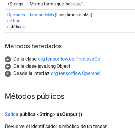
<String>
Misma forma que "solicitud".
Opciones
timeoutInMs
(Long timeoutInMs)
de Rpc
estáticas
Métodos heredados
De la clase
org.tensorflow.op.PrimitiveOp
De la clase java.lang.Object
Desde la interfaz
org.tensorflow.Operand
x
Métodos públicos
Salida
pública <String>
as
Output
()
Devuelve el identificador simbólico de un tensor.