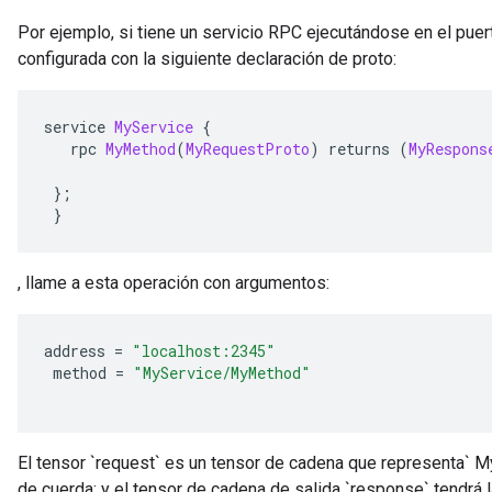
Por ejemplo, si tiene un servicio RPC ejecutándose en el puert
configurada con la siguiente declaración de proto:
service 
MyService
{
   rpc 
MyMethod
(
MyRequestProto
)
 returns 
(
MyRespons
};
}
, llame a esta operación con argumentos:
address 
=
"localhost:2345"
 method 
=
"MyService/MyMethod"
El tensor `request` es un tensor de cadena que representa` 
de cuerda; y el tensor de cadena de salida `response` tendrá