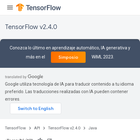
ersGradAccumDebug
ghtParameters
meters
TensorFlow v2.4.0
ametersGradAccumDebug
adParameters
radParametersGradAccumDebug
Conozca lo último en aprendizaje automático, IA generativa y
rameters
más en el
WiML 2023.
Simposio
ParametersGradAccumDebug
eters
metersGradAccumDebug
ientDescentParameters
Google utiliza tecnología de IA para traducir contenido a tu idioma
dientDescentParametersGradAccumDebug
preferido. Las traducciones realizadas con IA pueden contener
errores.
TensorFlow
API
TensorFlow v2.4.0
Java