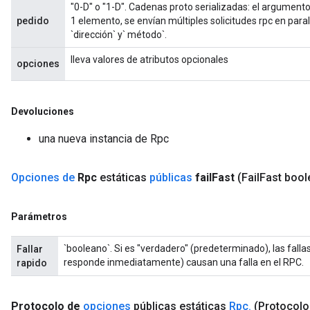
"0-D" o "1-D". Cadenas proto serializadas: el argumento 
pedido
1 elemento, se envían múltiples solicitudes rpc en par
`dirección` y` método`.
lleva valores de atributos opcionales
opciones
Devoluciones
una nueva instancia de Rpc
Opciones de
Rpc
estáticas
públicas
fail
Fast
(Fail
Fast bool
Parámetros
`booleano`. Si es "verdadero" (predeterminado), las fallas 
Fallar
responde inmediatamente) causan una falla en el RPC.
rapido
Protocolo de
opciones
públicas estáticas
Rpc
.
(Protocolo