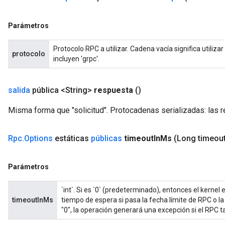
Parámetros
Protocolo RPC a utilizar. Cadena vacía significa utiliz
protocolo
incluyen 'grpc'.
salida
pública <String>
respuesta
()
Misma forma que "solicitud". Protocadenas serializadas: las 
Rpc
.
Options
estáticas
públicas
timeout
In
Ms
(Long timeou
Parámetros
`int`. Si es `0` (predeterminado), entonces el kernel 
timeoutInMs
tiempo de espera si pasa la fecha límite de RPC o la
"0", la operación generará una excepción si el RPC