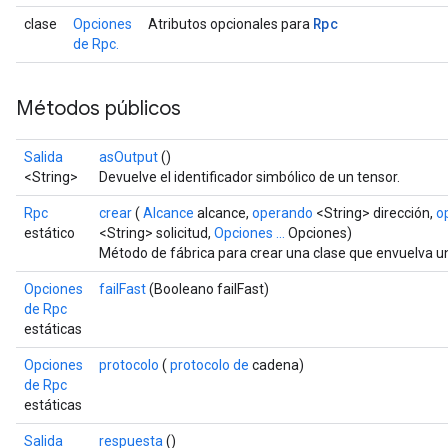
Rpc
clase
Opciones
Atributos opcionales para
de Rpc.
Métodos públicos
Salida
asOutput
()
<String>
Devuelve el identificador simbólico de un tensor.
Rpc
crear
(
Alcance
alcance,
operando
<String> dirección,
o
estático
<String> solicitud,
Opciones ...
Opciones)
Método de fábrica para crear una clase que envuelva u
Opciones
failFast
(Booleano failFast)
de Rpc
estáticas
Opciones
protocolo
(
protocolo de
cadena)
de Rpc
estáticas
Salida
respuesta
()