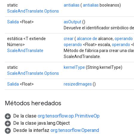
static
antialias
(
antialias
booleanos)
ScaleAndTranslate.Options
Salida
<Float>
asOutput
()
Devuelve el identificador simbólico de
estática <T extiende
crear
(
alcance de
alcance,
operando
Número>
operando
<Float> escala,
operando
<
ScaleAndTranslate
Método de fábrica para crear una cl
ScaleAndTranslate.
static
kernelType
(String kernelType)
ScaleAndTranslate.Options
Salida
<Float>
resizedImages
()
Métodos heredados
De la clase
org.tensorflow.op.PrimitiveOp
De la clase java.lang.Object
Desde la interfaz
org.tensorflow.Operand