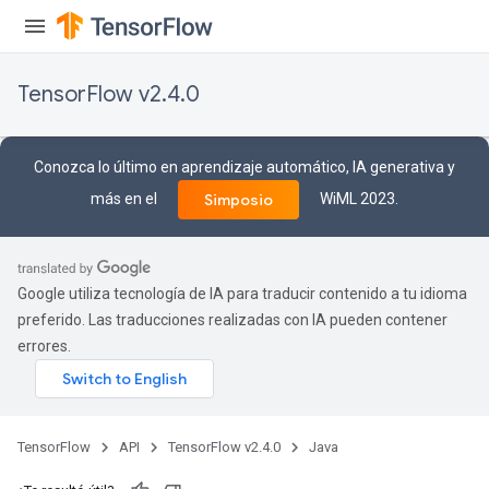
meters
ametersGradAccumDebug
adParameters
TensorFlow v2.4.0
radParametersGradAccumDebug
rameters
ParametersGradAccumDebug
Conozca lo último en aprendizaje automático, IA generativa y
eters
más en el
WiML 2023.
Simposio
metersGradAccumDebug
ientDescentParameters
dientDescentParametersGradAccumDebug
Google utiliza tecnología de IA para traducir contenido a tu idioma
preferido. Las traducciones realizadas con IA pueden contener
errores.
TensorFlow
API
TensorFlow v2.4.0
Java