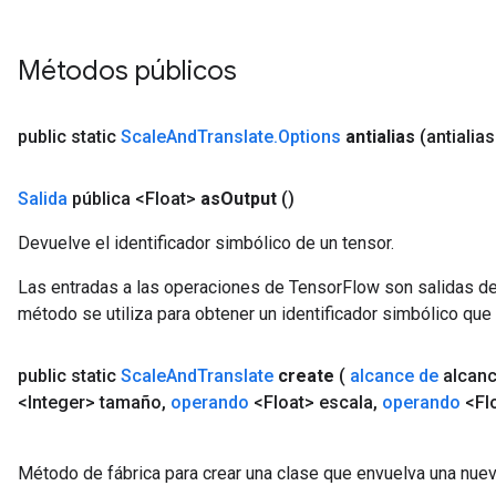
Métodos públicos
public static
Scale
And
Translate
.
Options
antialias
(antialia
Salida
pública <Float>
as
Output
()
Devuelve el identificador simbólico de un tensor.
Las entradas a las operaciones de TensorFlow son salidas de
método se utiliza para obtener un identificador simbólico que 
public static
Scale
And
Translate
create
(
alcance de
alcan
<Integer> tamaño
,
operando
<Float> escala
,
operando
<Flo
Método de fábrica para crear una clase que envuelva una nue