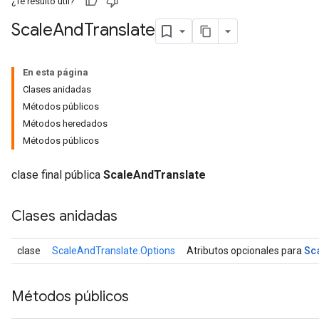
¿Te resultó útil?
Scale
And
Translate
En esta página
Clases anidadas
Métodos públicos
Métodos heredados
Métodos públicos
clase final pública
ScaleAndTranslate
Clases anidadas
Sc
clase
ScaleAndTranslate.Options
Atributos opcionales para
Métodos públicos