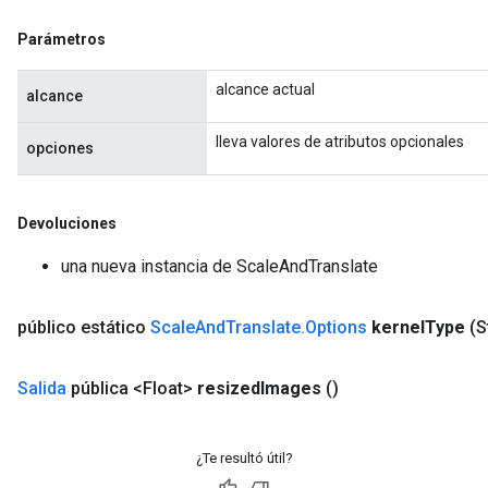
Parámetros
alcance actual
alcance
lleva valores de atributos opcionales
opciones
Devoluciones
una nueva instancia de ScaleAndTranslate
público estático
Scale
And
Translate
.
Options
kernel
Type
(S
Salida
pública <Float>
resized
Images
()
¿Te resultó útil?