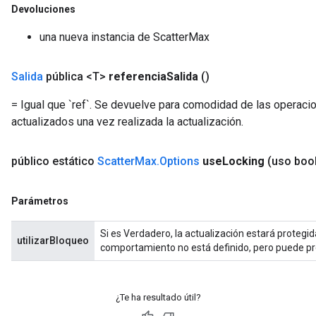
Devoluciones
una nueva instancia de ScatterMax
Salida
pública <T>
referencia
Salida
()
= Igual que `ref`. Se devuelve para comodidad de las operacio
actualizados una vez realizada la actualización.
público estático
Scatter
Max
.
Options
use
Locking
(uso boo
Parámetros
Si es Verdadero, la actualización estará protegida
utilizarBloqueo
comportamiento no está definido, pero puede p
¿Te ha resultado útil?