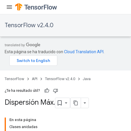
rameters
ParametersGradAccumDebug
eters
TensorFlow v2.4.0
metersGradAccumDebug
ientDescentParameters
dientDescentParametersGradAccumDebug
Esta página se ha traducido con
Cloud Translation API
.
TensorFlow
API
TensorFlow v2.4.0
Java
¿Te ha resultado útil?
Dispersión Máx
.
En esta página
Clases anidadas