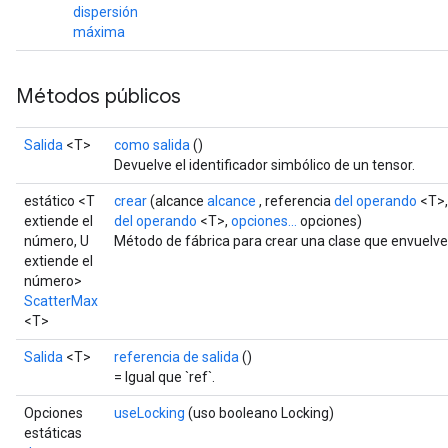
dispersión
máxima
Métodos públicos
Salida
<T>
como salida
()
Devuelve el identificador simbólico de un tensor.
estático <T
crear
(alcance
alcance
, referencia
del operando
<T>,
extiende el
del operando
<T>,
opciones...
opciones)
número, U
Método de fábrica para crear una clase que envuelv
extiende el
número>
ScatterMax
<T>
Salida
<T>
referencia de salida
()
= Igual que `ref`.
Opciones
useLocking
(uso booleano Locking)
estáticas