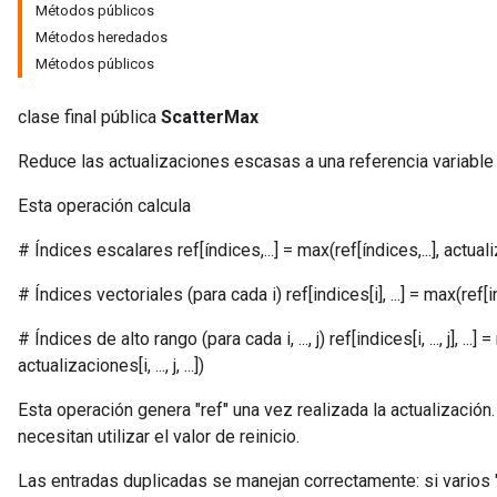
Métodos públicos
Métodos heredados
Métodos públicos
clase final pública
ScatterMax
Reduce las actualizaciones escasas a una referencia variable 
Esta operación calcula
# Índices escalares ref[índices,...] = max(ref[índices,...], actuali
# Índices vectoriales (para cada i) ref[indices[i], ...] = max(ref[indi
# Índices de alto rango (para cada i, ..., j) ref[indices[i, ..., j], ...] = ma
actualizaciones[i, ..., j, ...])
Esta operación genera "ref" una vez realizada la actualización
necesitan utilizar el valor de reinicio.
Las entradas duplicadas se manejan correctamente: si varios 