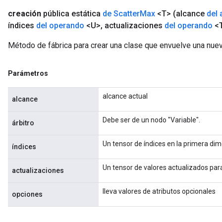
creación
pública estática
de Scatter
Max
<T>
(alcance
del 
índices
del operando
<U>
,
actualizaciones
del operando
<
Método de fábrica para crear una clase que envuelve una nue
x
Parámetros
alcance actual
alcance
Debe ser de un nodo "Variable".
árbitro
Un tensor de índices en la primera dim
índices
Un tensor de valores actualizados para 
actualizaciones
lleva valores de atributos opcionales
opciones