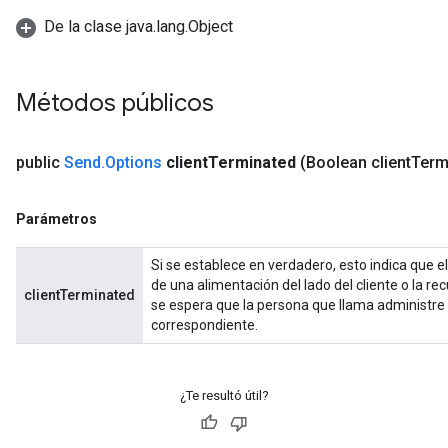
De la clase java.lang.Object
Métodos públicos
public
Send
.
Options
client
Terminated
(Boolean client
Term
Parámetros
Si se establece en verdadero, esto indica que e
de una alimentación del lado del cliente o la r
clientTerminated
se espera que la persona que llama administre 
correspondiente.
¿Te resultó útil?