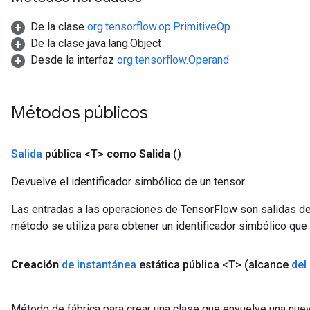
De la clase
org.tensorflow.op.PrimitiveOp
De la clase java.lang.Object
Desde la interfaz
org.tensorflow.Operand
Métodos públicos
Salida
pública <T>
como Salida
()
Devuelve el identificador simbólico de un tensor.
Las entradas a las operaciones de TensorFlow son salidas de
método se utiliza para obtener un identificador simbólico que 
Creación
de instantánea
estática pública <T>
(alcance
del
Método de fábrica para crear una clase que envuelve una nuev