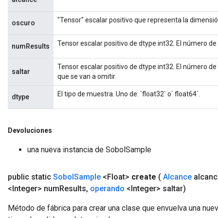
"Tensor" escalar positivo que representa la dimensi
oscuro
Tensor escalar positivo de dtype int32. El número de
numResults
Tensor escalar positivo de dtype int32. El número de 
saltar
que se van a omitir.
El tipo de muestra. Uno de: `float32` o` float64`.
dtype
Devoluciones
una nueva instancia de SobolSample
public static
Sobol
Sample
<Float>
create
(
Alcance
alcanc
<Integer> num
Results
,
operando
<Integer> saltar)
Método de fábrica para crear una clase que envuelva una nue