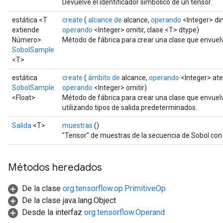
Devuelve el identificador simbólico de un tensor.
estática <T
create
(
alcance de
alcance,
operando
<Integer> di
extiende
operando
<Integer> omitir, clase <T> dtype)
Número>
Método de fábrica para crear una clase que envue
SobolSample
<T>
estática
create
(
ámbito de
alcance,
operando
<Integer> at
SobolSample
operando
<Integer> omitir)
<Float>
Método de fábrica para crear una clase que envue
utilizando tipos de salida predeterminados.
Salida
<T>
muestras
()
"Tensor" de muestras de la secuencia de Sobol con
Métodos heredados
De la clase
org.tensorflow.op.PrimitiveOp
De la clase java.lang.Object
Desde la interfaz
org.tensorflow.Operand