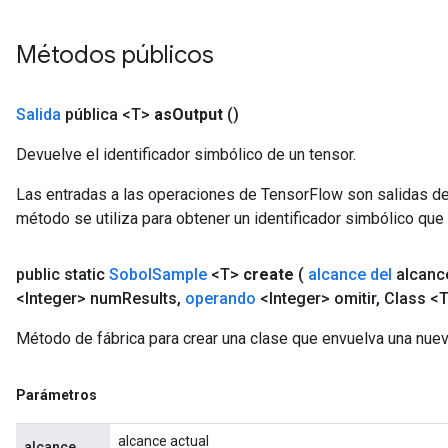
Métodos públicos
Salida
pública <T>
as
Output
()
Devuelve el identificador simbólico de un tensor.
Las entradas a las operaciones de TensorFlow son salidas de
método se utiliza para obtener un identificador simbólico que 
x
public static
Sobol
Sample
<T>
create
(
alcance del
alcanc
<Integer> num
Results
,
operando
<Integer> omitir
,
Class <T
Método de fábrica para crear una clase que envuelva una nue
Parámetros
alcance actual
alcance