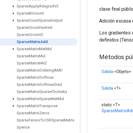
Sparse
Apply
Adagrad
V2
clase final públ
Sparse
Bincount
Adición escasa d
Sparse
Count
Sparse
Output
Sparse
Cross
Hashed
Los gradientes 
Sparse
Cross
V2
definidos (Tens
Sparse
Matrix
Add
Sparse
Matrix
Mat
Mul
Métodos púb
Sparse
Matrix
Mul
Sparse
Matrix
NNZ
Sparse
Matrix
Ordering
AMD
Salida
<Objeto>
Sparse
Matrix
Softmax
Sparse
Matrix
Softmax
Grad
Salida
<?>
Sparse
Matrix
Sparse
Cholesky
Sparse
Matrix
Sparse
Mat
Mul
static <T>
Sparse
Matrix
Transpose
SparseMatrixAd
Sparse
Matrix
Zeros
Sparse
Tensor
To
CSRSparse
Matrix
Spence