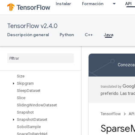
Instalar
Formación
API
SendTPUEmbeddingGradients
SetDiff1d
SetSize
TensorFlow v2.4.0
Shape
ShapeN
Descripción general
Python
C++
Java
ShardDataset
Shuffle
And
Repeat
Dataset
V2
Shuffle
Dataset
V2
Shuffle
Dataset
V3
Conozca 
Shutdown
Distributed
TPU
Size
Skipgram
Sleep
Dataset
preferido. Las tr
Slice
Sliding
Window
Dataset
Snapshot
TensorFlow
API
Snapshot
Dataset
Sparse
M
Sobol
Sample
Space
To
Batch
Nd