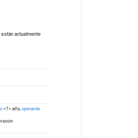
o están actualmente
do
<T> alfa,
operando
eración