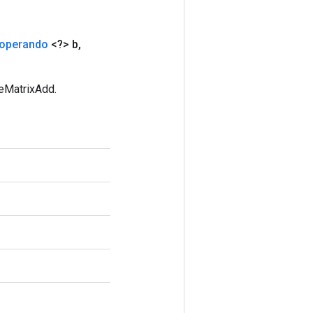
operando
<?> b
,
seMatrixAdd.