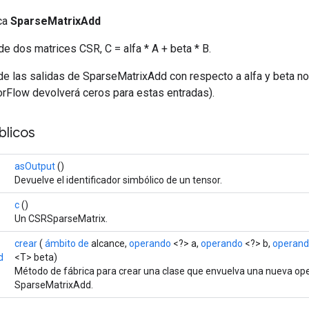
ica
SparseMatrixAdd
e dos matrices CSR, C = alfa * A + beta * B.
de las salidas de SparseMatrixAdd con respecto a alfa y beta n
orFlow devolverá ceros para estas entradas).
licos
asOutput
()
Devuelve el identificador simbólico de un tensor.
c
()
Un CSRSparseMatrix.
crear
(
ámbito de
alcance,
operando
<?> a,
operando
<?> b,
operan
d
<T> beta)
Método de fábrica para crear una clase que envuelva una nueva op
SparseMatrixAdd.