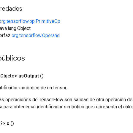
redados
org.tensorflow.op.PrimitiveOp
java.lang.Object
terfaz
org.tensorflow.Operand
públicos
<Objeto>
as
Output
()
tificador simbólico de un tensor.
las operaciones de TensorFlow son salidas de otra operación de
a para obtener un identificador simbólico que representa el cálcu
<?>
c
()