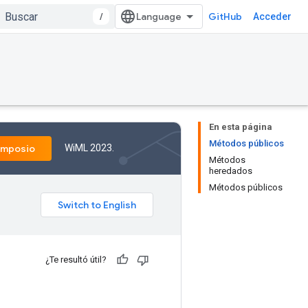
/
GitHub
Acceder
En esta página
Métodos públicos
WiML 2023.
imposio
Métodos
heredados
Métodos públicos
¿Te resultó útil?