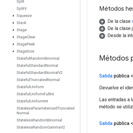
Split
Métodos he
Split
V
Squeeze
De la clase
Stack
De la clase 
Stage
Desde la in
Stage
Clear
Stage
Peek
Stage
Size
Métodos 
Stateful
Random
Binomial
Stateful
Standard
Normal
Stateful
Standard
Normal
V2
Salida
pública 
Stateful
Truncated
Normal
Stateful
Uniform
Devuelve el iden
Stateful
Uniform
Full
Int
Las entradas a 
Stateful
Uniform
Int
método se utiliz
Stateless
Parameterized
Truncated
Normal
Stateless
Random
Binomial
Salida
pública 
Stateless
Random
Gamma
V2