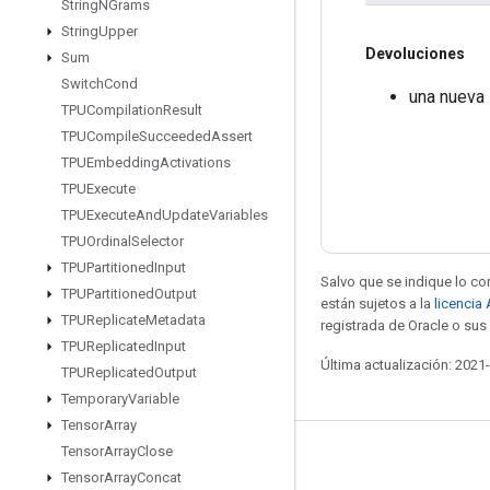
String
NGrams
String
Upper
Devoluciones
Sum
Switch
Cond
una nueva
TPUCompilation
Result
TPUCompile
Succeeded
Assert
TPUEmbedding
Activations
TPUExecute
TPUExecute
And
Update
Variables
TPUOrdinal
Selector
TPUPartitioned
Input
Salvo que se indique lo con
TPUPartitioned
Output
están sujetos a la
licencia
TPUReplicate
Metadata
registrada de Oracle o sus 
TPUReplicated
Input
Última actualización: 2021
TPUReplicated
Output
Temporary
Variable
Tensor
Array
Tensor
Array
Close
Mantente conectado
Tensor
Array
Concat