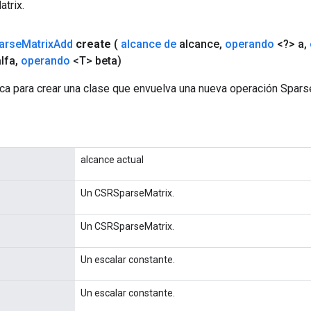
trix.
arse
Matrix
Add
create
(
alcance de
alcance
,
operando
<?> a
,
lfa
,
operando
<T> beta)
ca para crear una clase que envuelva una nueva operación Spar
alcance actual
Un CSRSparseMatrix.
Un CSRSparseMatrix.
Un escalar constante.
Un escalar constante.