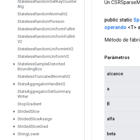
Stateless
Random
Get
Key
Counter
Un CSRSparseMa
Alg
Stateless
Random
Normal
V2
public static
Sp
Stateless
Random
Poisson
operando
<T> a
Stateless
Random
Uniform
Full
Int
Stateless
Random
Uniform
Full
Int
Método de fábri
V2
Stateless
Random
Uniform
Int
V2
Stateless
Random
Uniform
V2
Parámetros
Stateless
Sample
Distorted
Bounding
Box
alcance
Stateless
Truncated
Normal
V2
Stats
Aggregator
Handle
V2
a
Stats
Aggregator
Set
Summary
Writer
B
Stop
Gradient
Strided
Slice
alfa
Strided
Slice
Assign
Strided
Slice
Grad
beta
String
Lower