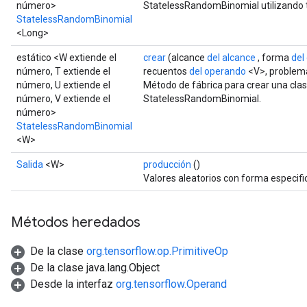
x
número>
StatelessRandomBinomial utilizando t
StatelessRandomBinomial
<Long>
estático <W extiende el
crear
(alcance
del alcance
, forma
del
número, T extiende el
recuentos
del operando
<V>, proble
número, U extiende el
Método de fábrica para crear una cla
número, V extiende el
StatelessRandomBinomial.
número>
StatelessRandomBinomial
<W>
Salida
<W>
producción
()
Valores aleatorios con forma especifi
Métodos heredados
De la clase
org.tensorflow.op.PrimitiveOp
De la clase java.lang.Object
Desde la interfaz
org.tensorflow.Operand