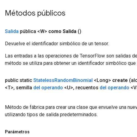
Métodos públicos
Salida
pública <W>
como Salida
()
Devuelve el identificador simbólico de un tensor.
Las entradas a las operaciones de TensorFlow son salidas de
método se utiliza para obtener un identificador simbólico que 
public static
Stateless
Random
Binomial
<Long>
create
(al
<T>
,
semilla
del operando
<U>
,
recuentos
del operando
<V
Método de fábrica para crear una clase que envuelve una nu
utilizando tipos de salida predeterminados.
Parámetros