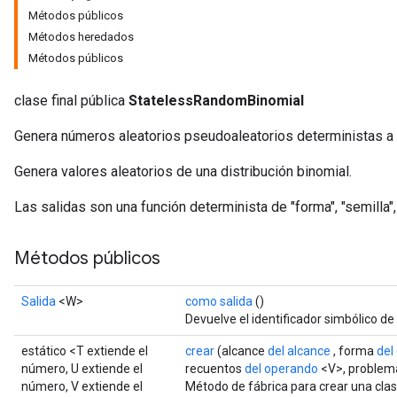
Métodos públicos
Métodos heredados
Métodos públicos
clase final pública
StatelessRandomBinomial
Genera números aleatorios pseudoaleatorios deterministas a pa
Genera valores aleatorios de una distribución binomial.
Las salidas son una función determinista de "forma", "semilla"
Métodos públicos
Salida
<W>
como salida
()
Devuelve el identificador simbólico de
estático <T extiende el
crear
(alcance
del alcance
, forma
del
número, U extiende el
recuentos
del operando
<V>, proble
número, V extiende el
Método de fábrica para crear una cla