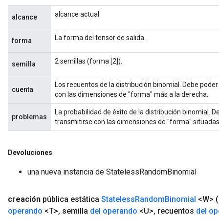
alcance actual
alcance
La forma del tensor de salida.
forma
2 semillas (forma [2]).
semilla
Los recuentos de la distribución binomial. Debe poder
cuenta
con las dimensiones de "forma" más a la derecha.
La probabilidad de éxito de la distribución binomial. 
problemas
transmitirse con las dimensiones de "forma" situadas
Devoluciones
una nueva instancia de StatelessRandomBinomial
creación
pública estática
Stateless
Random
Binomial
<W>
operando
<T>
,
semilla
del operando
<U>
,
recuentos
del o