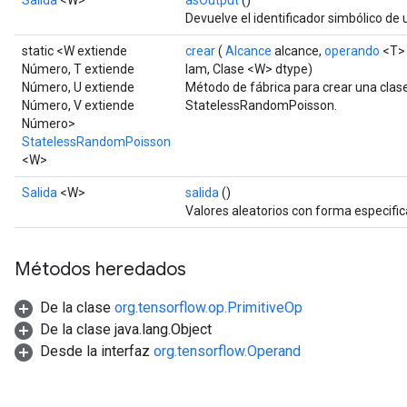
Salida
<W>
asOutput
()
Devuelve el identificador simbólico de 
static <W extiende
crear
(
Alcance
alcance,
operando
<T>
Número, T extiende
lam, Clase <W> dtype)
Número, U extiende
Método de fábrica para crear una cla
Número, V extiende
StatelessRandomPoisson.
Número>
StatelessRandomPoisson
<W>
Salida
<W>
salida
()
Valores aleatorios con forma especific
Métodos heredados
De la clase
org.tensorflow.op.PrimitiveOp
De la clase java.lang.Object
Desde la interfaz
org.tensorflow.Operand