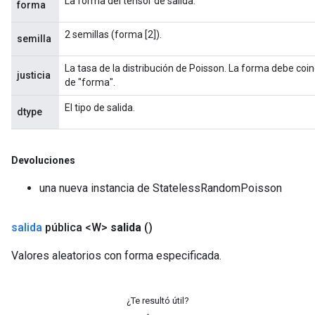
La forma del tensor de salida.
forma
2 semillas (forma [2]).
semilla
La tasa de la distribución de Poisson. La forma debe coi
justicia
de "forma".
El tipo de salida.
dtype
Devoluciones
una nueva instancia de StatelessRandomPoisson
salida
pública <W>
salida
()
Valores aleatorios con forma especificada.
¿Te resultó útil?