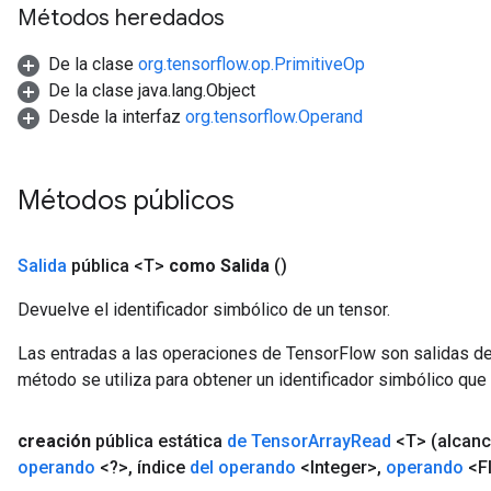
Métodos heredados
De la clase
org.tensorflow.op.PrimitiveOp
De la clase java.lang.Object
Desde la interfaz
org.tensorflow.Operand
Métodos públicos
Salida
pública <T>
como Salida
()
Devuelve el identificador simbólico de un tensor.
Las entradas a las operaciones de TensorFlow son salidas de
método se utiliza para obtener un identificador simbólico que 
creación
pública estática
de Tensor
Array
Read
<T>
(alcan
operando
<?>
,
índice
del operando
<Integer>
,
operando
<Fl