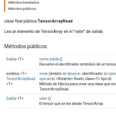
Métodos heredados
Métodos públicos
clase final pública
TensorArrayRead
Lea un elemento de TensorArray en el "valor" de salida.
Métodos públicos
Salida
<T>
como salida
()
Devuelve el identificador simbólico de un tensor
estático <T>
crear
(ámbito
de alcance
, identificador
de ope
TensorArrayRead
operando
<flotante> flowIn, clase<T> tipo d)
<T>
Método de fábrica para crear una clase que e
TensorArrayRead.
Salida
<T>
valor
()
El tensor que se lee desde TensorArray.