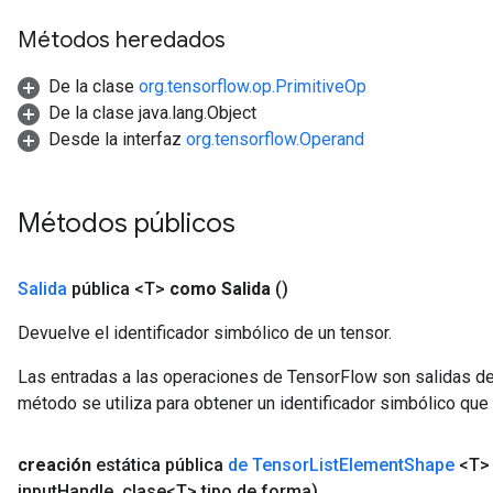
Métodos heredados
De la clase
org.tensorflow.op.PrimitiveOp
De la clase java.lang.Object
Desde la interfaz
org.tensorflow.Operand
Métodos públicos
Salida
pública <T>
como Salida
()
Devuelve el identificador simbólico de un tensor.
Las entradas a las operaciones de TensorFlow son salidas de
método se utiliza para obtener un identificador simbólico que 
creación
estática pública
de Tensor
List
Element
Shape
<T>
input
Handle
,
clase<T> tipo de forma)