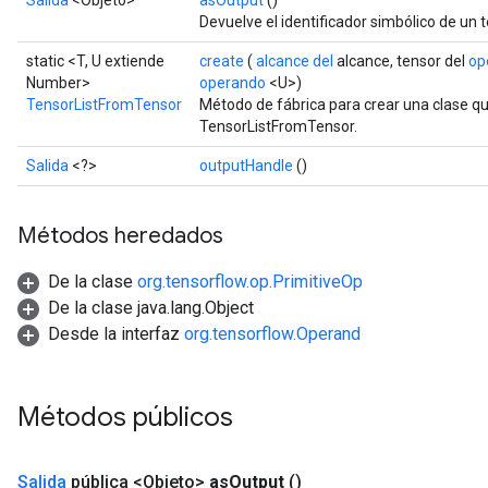
Salida
<Objeto>
asOutput
()
Devuelve el identificador simbólico de un t
static <T, U extiende
create
(
alcance del
alcance, tensor del
op
Number>
operando
<U>)
TensorListFromTensor
Método de fábrica para crear una clase q
TensorListFromTensor.
Salida
<?>
outputHandle
()
Métodos heredados
De la clase
org.tensorflow.op.PrimitiveOp
De la clase java.lang.Object
Desde la interfaz
org.tensorflow.Operand
Métodos públicos
Salida
pública <Objeto>
as
Output
()