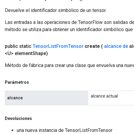
Devuelve el identificador simbólico de un tensor.
Las entradas a las operaciones de TensorFlow son salidas de
método se utiliza para obtener un identificador simbólico que 
public static
Tensor
List
From
Tensor
create
(
alcance de
al
<U> element
Shape)
Método de fábrica para crear una clase que envuelva una nue
Parámetros
alcance actual
alcance
Devoluciones
una nueva instancia de TensorListFromTensor