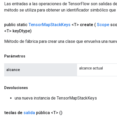
Las entradas a las operaciones de TensorFlow son salidas de
método se utiliza para obtener un identificador simbólico que 
public static
Tensor
Map
Stack
Keys
<T>
create
(
Scope
sco
<T> key
Dtype)
Método de fábrica para crear una clase que envuelva una nu
Parámetros
alcance actual
alcance
Devoluciones
una nueva instancia de TensorMapStackKeys
teclas de
salida
pública <T>
()