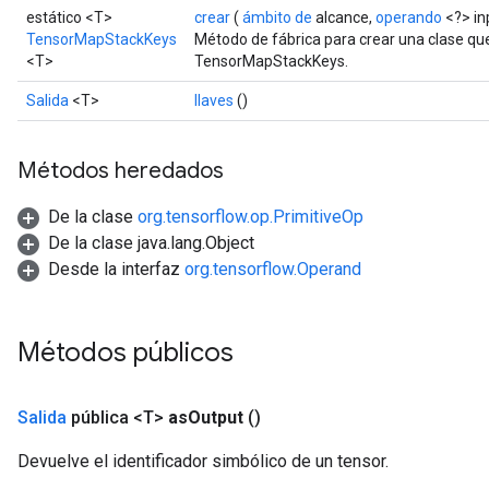
estático <T>
crear
(
ámbito de
alcance,
operando
<?> in
TensorMapStackKeys
Método de fábrica para crear una clase q
<T>
TensorMapStackKeys.
Salida
<T>
llaves
()
Métodos heredados
De la clase
org.tensorflow.op.PrimitiveOp
De la clase java.lang.Object
Desde la interfaz
org.tensorflow.Operand
Métodos públicos
Salida
pública <T>
as
Output
()
Devuelve el identificador simbólico de un tensor.