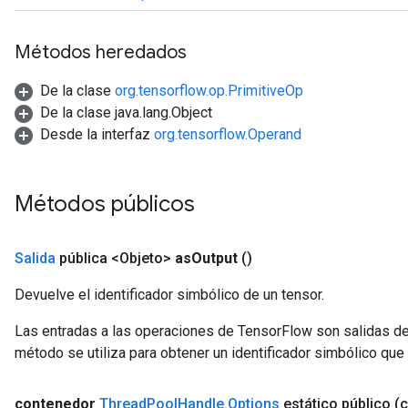
Métodos heredados
De la clase
org.tensorflow.op.PrimitiveOp
De la clase java.lang.Object
Desde la interfaz
org.tensorflow.Operand
Métodos públicos
Salida
pública <Objeto>
as
Output
()
Devuelve el identificador simbólico de un tensor.
Las entradas a las operaciones de TensorFlow son salidas de
método se utiliza para obtener un identificador simbólico que 
contenedor
Thread
Pool
Handle
.
Options
estático público
(