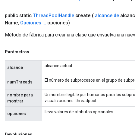
public static
Thread
Pool
Handle
create
(
alcance de
alcan
Name
,
Opciones
.
.
.
opciones)
Método de fábrica para crear una clase que envuelva una nue
Parámetros
alcance actual
alcance
El número de subprocesos en el grupo de subpr
numThreads
Un nombre legible por humanos para los subpro
nombre para
visualizaciones. threadpool.
mostrar
lleva valores de atributos opcionales
opciones
Devoluciones