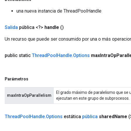
una nueva instancia de ThreadPoolHandle
Salida
pública <?>
handle
()
Un recurso que puede ser consumido por una o más operacio
public static
Thread
Pool
Handle
.
Options
max
Intra
Op
Parall
Parámetros
El grado máximo de paralelismo que se ut
maxIntraOpParallelism
ejecutan en este grupo de subprocesos.
Thread
Pool
Handle
.
Options
estática
pública
shared
Name
(