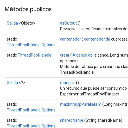
Métodos públicos
Salida
<Objeto>
asOutput
()
Devuelve el identificador simbólico de
static
contenedor
(
contenedor de
cuerdas)
ThreadPoolHandle.Options
static
ThreadPoolHandle
crear
(
Alcance del
alcance, Long num
opciones)
Método de fábrica para crear una cla
ThreadPoolHandle.
Salida
<?>
manejar
()
Un recurso que puede ser consumido 
ExperimentalThreadPoolDataset.
static
maxIntraOpParallelism
(Long maxIntr
ThreadPoolHandle.Options
static
sharedName
(String sharedName)
ThreadPoolHandle.Options