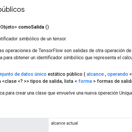
públicos
<Objeto>
como
Salida
()
tificador simbólico de un tensor.
las operaciones de TensorFlow son salidas de otra operación de
a para obtener un identificador simbólico que representa el cálcu
njunto de datos único
estático público
(
alcance
,
operando
<
a <clase <? >> tipos de salida
,
lista <
forma
> formas de salid
ca para crear una clase que envuelve una nueva operación Uniqu
alcance actual