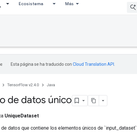
Ecosistema
Más
Esta página se ha traducido con
Cloud Translation API
.
TensorFlow v2.4.0
Java
o de datos único
ica
UniqueDataset
o de datos que contiene los elementos únicos de `input_dataset`