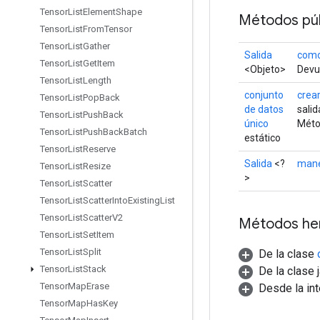
Tensor
List
Element
Shape
Métodos púb
Tensor
List
From
Tensor
Tensor
List
Gather
Salida
como
Tensor
List
Get
Item
<Objeto>
Devue
Tensor
List
Length
conjunto
crea
Tensor
List
Pop
Back
de datos
salid
Tensor
List
Push
Back
único
Méto
Tensor
List
Push
Back
Batch
estático
Tensor
List
Reserve
Salida
<?
mane
Tensor
List
Resize
>
Tensor
List
Scatter
Tensor
List
Scatter
Into
Existing
List
Tensor
List
Scatter
V2
Métodos he
Tensor
List
Set
Item
Tensor
List
Split
De la clase
Tensor
List
Stack
De la clase 
Tensor
Map
Erase
Desde la in
Tensor
Map
Has
Key