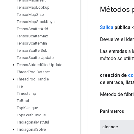
Tensor
Map
Insert
Métodos 
Tensor
Map
Lookup
Tensor
Map
Size
Tensor
Map
Stack
Keys
Salida
pública 
Tensor
Scatter
Add
Tensor
Scatter
Max
Devuelve el iden
Tensor
Scatter
Min
Tensor
Scatter
Sub
Las entradas a 
Tensor
Scatter
Update
método se utiliz
Tensor
Strided
Slice
Update
Thread
Pool
Dataset
creación de
co
Thread
Pool
Handle
de entrada
,
list
Tile
Timestamp
Método de fábri
To
Bool
Top
KUnique
Parámetros
Top
KWith
Unique
Tridiagonal
Mat
Mul
alcance
Tridiagonal
Solve