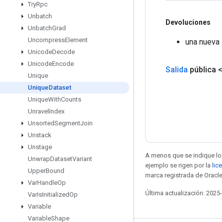
Try
Rpc
Unbatch
Devoluciones
Unbatch
Grad
Uncompress
Element
una nueva 
Unicode
Decode
Unicode
Encode
Salida
pública 
Unique
Unique
Dataset
Unique
With
Counts
Unravel
Index
Unsorted
Segment
Join
Unstack
Unstage
A menos que se indique lo 
Unwrap
Dataset
Variant
ejemplo se rigen por la
lic
Upper
Bound
marca registrada de Oracle
Var
Handle
Op
Última actualización: 2025
Var
Is
Initialized
Op
Variable
Variable
Shape