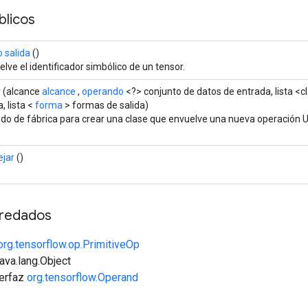
licos
 salida
()
lve el identificador simbólico de un tensor.
r
(alcance
alcance
,
operando
<?> conjunto de datos de entrada, lista <cl
a, lista <
forma
> formas de salida)
do de fábrica para crear una clase que envuelve una nueva operación 
jar
()
redados
org.tensorflow.op.PrimitiveOp
java.lang.Object
terfaz
org.tensorflow.Operand