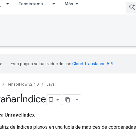
Ecosistema
Más
Esta página se ha traducido con
Cloud Translation API
.
TensorFlow v2.4.0
Java
añarÍndice
ica
UnravelIndex
atriz de índices planos en una tupla de matrices de coordenadas