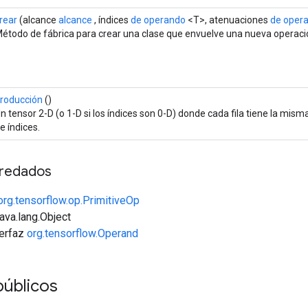
rear
(alcance
alcance
, índices
de operando
<T>, atenuaciones
de oper
étodo de fábrica para crear una clase que envuelve una nueva operaci
roducción
()
n tensor 2-D (o 1-D si los índices son 0-D) donde cada fila tiene la mis
e índices.
redados
org.tensorflow.op.PrimitiveOp
java.lang.Object
terfaz
org.tensorflow.Operand
públicos