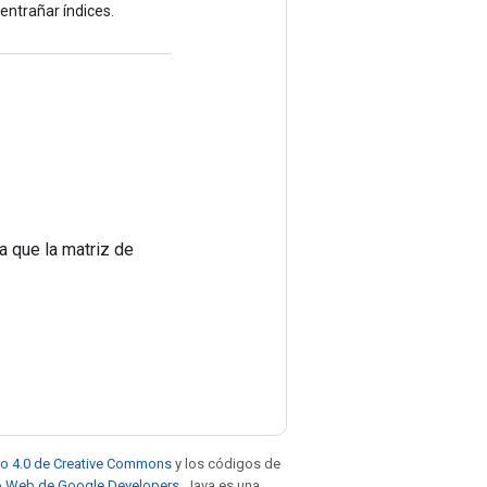
sentrañar índices.
a que la matriz de
to 4.0 de Creative Commons
y los códigos de
tio Web de Google Developers
. Java es una