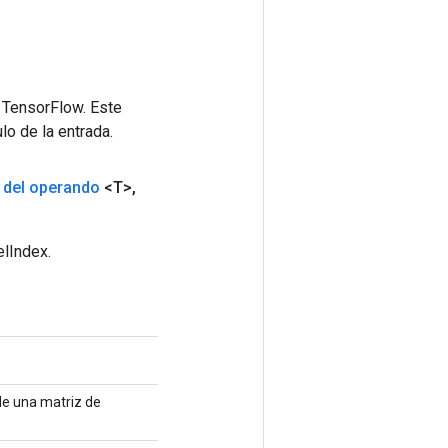
 TensorFlow. Este
lo de la entrada.
s
del operando
<T>
,
elIndex.
 de una matriz de