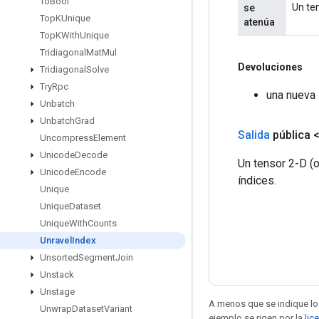
To
Bool
Un ten
se
Top
KUnique
atenúa
Top
KWith
Unique
Tridiagonal
Mat
Mul
Devoluciones
Tridiagonal
Solve
Try
Rpc
una nueva 
Unbatch
Unbatch
Grad
Salida
pública 
Uncompress
Element
Unicode
Decode
Un tensor 2-D (o
Unicode
Encode
índices.
Unique
Unique
Dataset
Unique
With
Counts
Unravel
Index
Unsorted
Segment
Join
Unstack
Unstage
A menos que se indique lo 
Unwrap
Dataset
Variant
ejemplo se rigen por la
lic