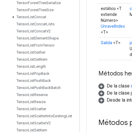
Tensor
Forest
Tree
Serialize
estático <T
c
Tensor
Forest
Tree
Size
extiende
M
Tensor
List
Concat
Número>
Tensor
List
Concat
Lists
UnravelIndex
Tensor
List
Concat
V2
<T>
Tensor
List
Element
Shape
Salida
<T>
p
Tensor
List
From
Tensor
U
Tensor
List
Gather
d
Tensor
List
Get
Item
Tensor
List
Length
Métodos he
Tensor
List
Pop
Back
Tensor
List
Push
Back
De la clase
Tensor
List
Push
Back
Batch
De la clase 
Tensor
List
Reserve
Desde la in
Tensor
List
Resize
Tensor
List
Scatter
Tensor
List
Scatter
Into
Existing
List
Métodos 
Tensor
List
Scatter
V2
Tensor
List
Set
Item