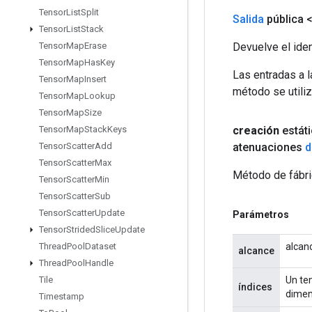
Tensor
List
Split
Salida
pública 
Tensor
List
Stack
Devuelve el iden
Tensor
Map
Erase
Tensor
Map
Has
Key
Las entradas a 
Tensor
Map
Insert
método se utiliz
Tensor
Map
Lookup
Tensor
Map
Size
creación
estát
Tensor
Map
Stack
Keys
atenuaciones
d
Tensor
Scatter
Add
Tensor
Scatter
Max
Método de fábri
Tensor
Scatter
Min
Tensor
Scatter
Sub
Tensor
Scatter
Update
Parámetros
Tensor
Strided
Slice
Update
alcan
Thread
Pool
Dataset
alcance
Thread
Pool
Handle
Un ten
Tile
índices
dimen
Timestamp