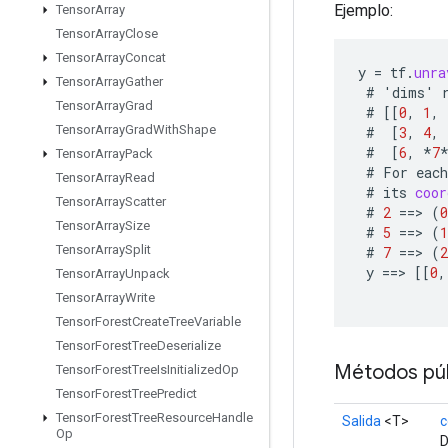
Ejemplo:
Tensor
Array
Tensor
Array
Close
Tensor
Array
Concat
y
=
tf
.
unra
Tensor
Array
Gather
#
'
dims
'
Tensor
Array
Grad
#
[[
0
,
1
,
Tensor
Array
Grad
With
Shape
#
[
3
,
4
,
#
[
6
,
*
7
Tensor
Array
Pack
#
For
each
Tensor
Array
Read
#
its
coor
Tensor
Array
Scatter
#
2
==
>
(
0
Tensor
Array
Size
#
5
==
>
(
1
Tensor
Array
Split
#
7
==
>
(
2
y
==
>
[[
0
,
Tensor
Array
Unpack
Tensor
Array
Write
Tensor
Forest
Create
Tree
Variable
Tensor
Forest
Tree
Deserialize
Métodos púb
Tensor
Forest
Tree
Is
Initialized
Op
Tensor
Forest
Tree
Predict
Tensor
Forest
Tree
Resource
Handle
Salida
<T>
c
Op
D