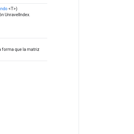
ando
<T>)
ón UnravelIndex.
ma forma que la matriz