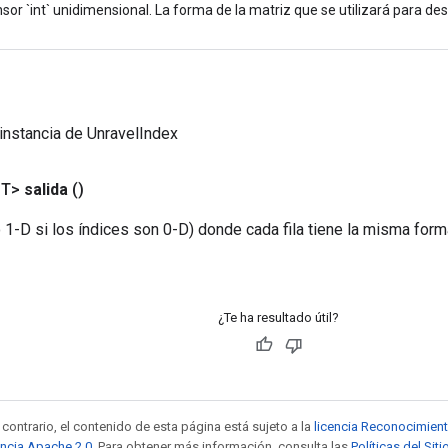
sor `int` unidimensional. La forma de la matriz que se utilizará para de
instancia de UnravelIndex
<T>
salida
()
 1-D si los índices son 0-D) donde cada fila tiene la misma form
¿Te ha resultado útil?
contrario, el contenido de esta página está sujeto a la
licencia Reconocimien
encia Apache 2.0
. Para obtener más información, consulta las
Políticas del Si