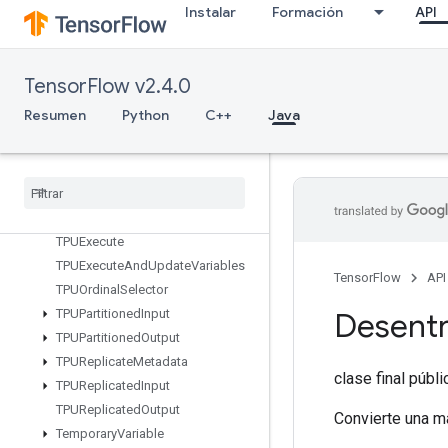
StridedSliceAssign
Instalar
Formación
API
StridedSliceGrad
StringLower
StringNGrams
TensorFlow v2.4.0
StringUpper
Resumen
Python
C++
Java
Sum
Switch
Cond
TPUCompilation
Result
TPUCompile
Succeeded
Assert
TPUEmbedding
Activations
TPUExecute
TPUExecute
And
Update
Variables
TensorFlow
API
TPUOrdinal
Selector
TPUPartitioned
Input
Desentr
TPUPartitioned
Output
TPUReplicate
Metadata
clase final públ
TPUReplicated
Input
TPUReplicated
Output
Convierte una m
Temporary
Variable