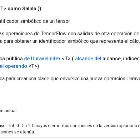
<T>
como Salida
()
tificador simbólico de un tensor.
las operaciones de TensorFlow son salidas de otra operación de
a para obtener un identificador simbólico que representa el cálcu
ica pública
de Unravel
Index
<T>
(
alcance del
alcance
,
índice
el operando
<T>)
ca para crear una clase que envuelve una nueva operación Unrav
ce actual
sor `int` 0-D o ​​1-D cuyos elementos son índices en la versión aplanada
siones se atenúa.