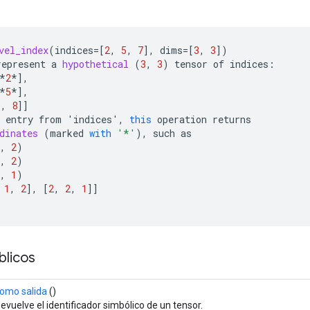
vel_index
(
indices
=[
2
,
5
,
7
]
,
dims
=[
3
,
3
]
)
represent
a
hypothetical
(
3
,
3
)
tensor
of
indices
:
*
2
*]
,
*
5
*]
,
*
,
8
]]
entry
from
'
indices
'
,
this
operation
returns
dinates
(
marked
with
'*'
),
such
as
,
2
)
,
2
)
,
1
)
1
,
2
]
,
[
2
,
2
,
1
]]
licos
omo salida
()
evuelve el identificador simbólico de un tensor.