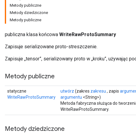
Metody publiczne
Metody dziedziczone
Metody publiczne
publiczna klasa końcowa
WriteRawProtoSummary
Zapisuje serializowane proto-streszczenie.
Zapisuje „tensor”, serializowany proto w „kroku”, używając po
Metody publiczne
statyczne
utwórz
(zakres
zakresu
, zapis
argume
WriteRawProtoSummary
argumentu
<String>)
Metoda fabryczna służąca do tworzeni
WriteRawProtoSummary.
Metody dziedziczone