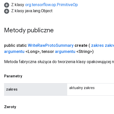
Z klasy
org.tensorflow.op.PrimitiveOp
Z klasy java.lang.Object
Metody publiczne
public static
Write
Raw
Proto
Summary
create
(
zakres zakr
argumentu
<Long>
,
tensor
argumentu
<String>)
Metoda fabryczna służąca do tworzenia klasy opakowującej
Parametry
aktualny zakres
zakres
Zwroty