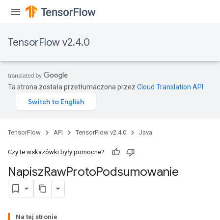
TensorFlow v2.4.0
Ta strona została przetłumaczona przez
Cloud Translation API
.
TensorFlow
API
TensorFlow v2.4.0
Java
Czy te wskazówki były pomocne?
Napisz
Raw
Proto
Podsumowanie
Na tej stronie