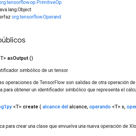
org.tensorflow.op.PrimitiveOp
java.lang.Object
terfaz
org.tensorflow.Operand
públicos
<T>
as
Output
()
tificador simbólico de un tensor.
las operaciones de TensorFlow son salidas de otra operación de
a para obtener un identificador simbólico que representa el cálcu
og1py
<T>
create
(
alcance del
alcance
,
operando
<T> x
,
ope
ca para crear una clase que envuelva una nueva operación de Xl