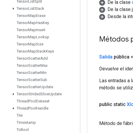
Tensor
List
Split
De la clase
Tensor
List
Stack
De la clase 
Tensor
Map
Erase
Desde la in
Tensor
Map
Has
Key
Tensor
Map
Insert
Métodos 
Tensor
Map
Lookup
Tensor
Map
Size
Tensor
Map
Stack
Keys
Salida
pública 
Tensor
Scatter
Add
Tensor
Scatter
Max
Devuelve el iden
Tensor
Scatter
Min
Tensor
Scatter
Sub
Las entradas a 
Tensor
Scatter
Update
método se utiliz
Tensor
Strided
Slice
Update
Thread
Pool
Dataset
public static
Xl
Thread
Pool
Handle
Tile
Timestamp
Método de fábri
To
Bool