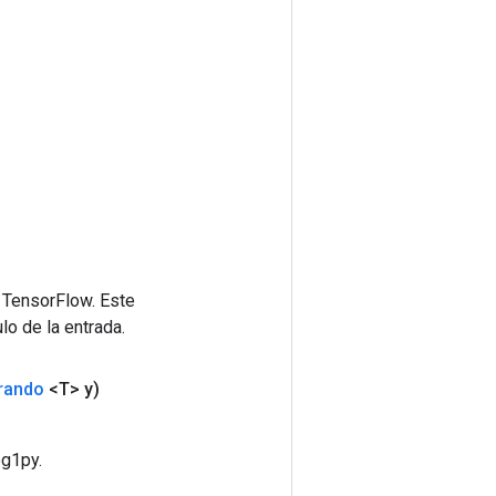
 TensorFlow. Este
lo de la entrada.
rando
<T> y)
og1py.