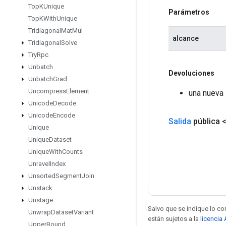
Top
KUnique
Parámetros
Top
KWith
Unique
Tridiagonal
Mat
Mul
alcance
Tridiagonal
Solve
Try
Rpc
Unbatch
Devoluciones
Unbatch
Grad
Uncompress
Element
una nueva 
Unicode
Decode
Unicode
Encode
Salida
pública 
Unique
Unique
Dataset
Unique
With
Counts
Unravel
Index
Unsorted
Segment
Join
Unstack
Unstage
Salvo que se indique lo con
Unwrap
Dataset
Variant
están sujetos a la
licencia
Upper
Bound