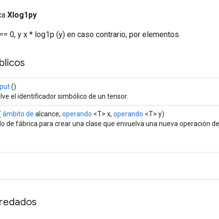
ica
Xlog1py
== 0, y x * log1p (y) en caso contrario, por elementos.
licos
put
()
ve el identificador simbólico de un tensor.
(
ámbito de
alcance,
operando
<T> x,
operando
<T> y)
o de fábrica para crear una clase que envuelva una nueva operación de
redados