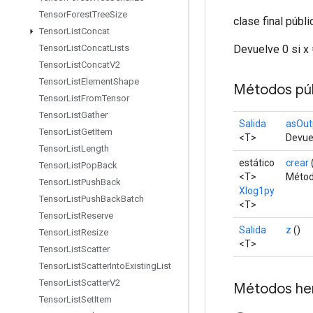
Tensor
Forest
Tree
Size
clase final públ
Tensor
List
Concat
Devuelve 0 si x 
Tensor
List
Concat
Lists
Tensor
List
Concat
V2
Tensor
List
Element
Shape
Métodos púb
Tensor
List
From
Tensor
Tensor
List
Gather
Salida
asOut
Tensor
List
Get
Item
<T>
Devuel
Tensor
List
Length
estático
crear
Tensor
List
Pop
Back
<T>
Métod
Tensor
List
Push
Back
Xlog1py
Tensor
List
Push
Back
Batch
<T>
Tensor
List
Reserve
Salida
z
()
Tensor
List
Resize
<T>
Tensor
List
Scatter
Tensor
List
Scatter
Into
Existing
List
Tensor
List
Scatter
V2
Métodos he
Tensor
List
Set
Item