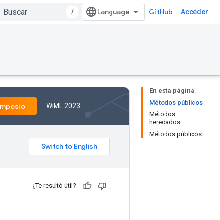
/
GitHub
Acceder
En esta página
Métodos públicos
WiML 2023.
imposio
Métodos
heredados
Métodos públicos
¿Te resultó útil?