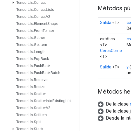
Tensor
List
Concat
Métodos púb
Tensor
List
Concat
Lists
Tensor
List
Concat
V2
Salida
<T>
co
Tensor
List
Element
Shape
De
Tensor
List
From
Tensor
Tensor
List
Gather
estático
cr
<T>
Mé
Tensor
List
Get
Item
CerosComo
Tensor
List
Length
<T>
Tensor
List
Pop
Back
Tensor
List
Push
Back
Salida
<T>
y
(
un
Tensor
List
Push
Back
Batch
Tensor
List
Reserve
Tensor
List
Resize
Métodos he
Tensor
List
Scatter
Tensor
List
Scatter
Into
Existing
List
De la clase
Tensor
List
Scatter
V2
De la clase 
Tensor
List
Set
Item
Desde la in
Tensor
List
Split
Tensor
List
Stack