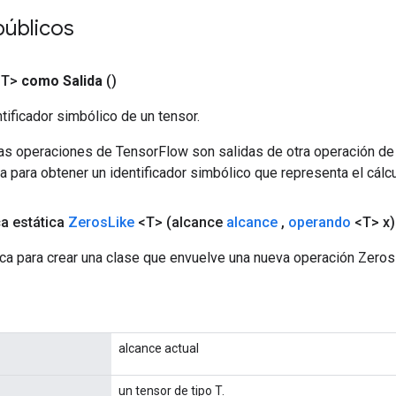
públicos
<T>
como Salida
()
tificador simbólico de un tensor.
las operaciones de TensorFlow son salidas de otra operación de
a para obtener un identificador simbólico que representa el cálcu
ca estática
Zeros
Like
<T>
(alcance
alcance
,
operando
<T> x)
ca para crear una clase que envuelve una nueva operación Zeros
alcance actual
un tensor de tipo T.