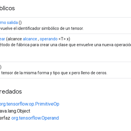
licos
mo salida
()
vuelve el identificador simbólico de un tensor.
ear
(alcance
alcance
,
operando
<T> x)
todo de fábrica para crear una clase que envuelve una nueva operació
)
 tensor de la misma forma y tipo que x pero lleno de ceros.
redados
org.tensorflow.op.PrimitiveOp
java.lang.Object
terfaz
org.tensorflow.Operand