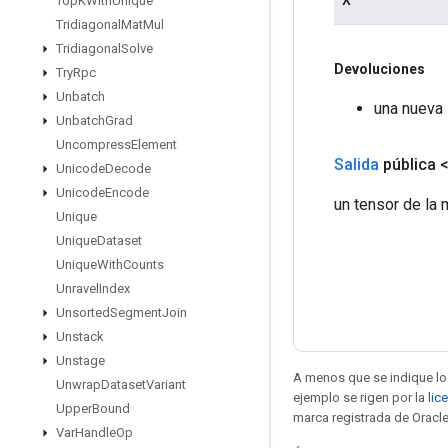
Top
KWith
Unique
Tridiagonal
Mat
Mul
Tridiagonal
Solve
Devoluciones
Try
Rpc
Unbatch
una nueva 
Unbatch
Grad
Uncompress
Element
Salida
pública 
Unicode
Decode
Unicode
Encode
un tensor de la 
Unique
Unique
Dataset
Unique
With
Counts
Unravel
Index
Unsorted
Segment
Join
Unstack
Unstage
A menos que se indique lo 
Unwrap
Dataset
Variant
ejemplo se rigen por la
lic
Upper
Bound
marca registrada de Oracle
Var
Handle
Op