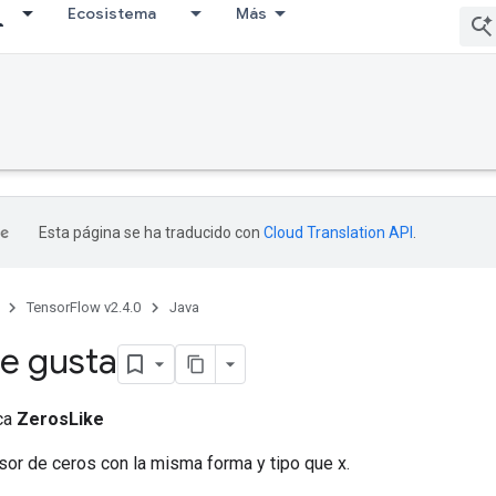
Ecosistema
Más
Esta página se ha traducido con
Cloud Translation API
.
TensorFlow v2.4.0
Java
e gusta
ica
ZerosLike
sor de ceros con la misma forma y tipo que x.