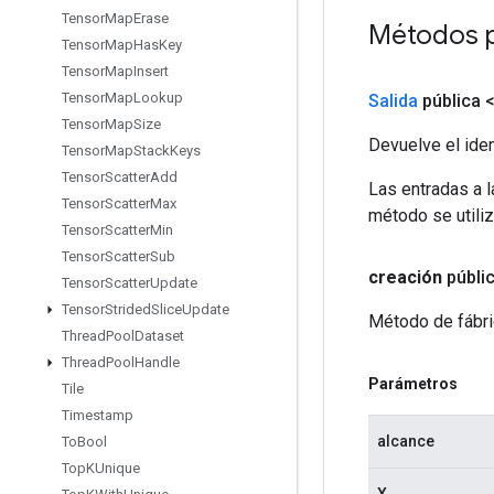
Tensor
Map
Erase
Métodos 
Tensor
Map
Has
Key
Tensor
Map
Insert
Tensor
Map
Lookup
Salida
pública 
Tensor
Map
Size
Devuelve el iden
Tensor
Map
Stack
Keys
Tensor
Scatter
Add
Las entradas a 
Tensor
Scatter
Max
método se utiliz
Tensor
Scatter
Min
Tensor
Scatter
Sub
creación
públi
Tensor
Scatter
Update
Tensor
Strided
Slice
Update
Método de fábri
Thread
Pool
Dataset
Thread
Pool
Handle
Parámetros
Tile
Timestamp
alcance
To
Bool
Top
KUnique
X