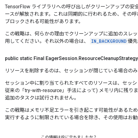
TensorFlow ライブラリへの呼び出しがクリーンアップ
ースが解放されます。これは同期的に行われるため、その呼
ブロックされる可能性があります。
この戦略は、何らかの理由でクリーンアップに追加のスレッ
用してください。それ以外の場合は、
IN_BACKGROUND
優先
public static Final Eager
Session
.
Resource
Cleanup
Strategy
リソースを削除するのは、セッションが閉じている場合のみ
セッション中に割り当てられたすべてのリソースは、セッシ
従来の「try-with-resource」手法によって) メモリ
追加のタスクは試行されません。
この戦略はメモリ不足エラーを引き起こす可能性があるため
実行するように制限されている場合を除き、その使用はお勧
この情報は役に立ちましたか？