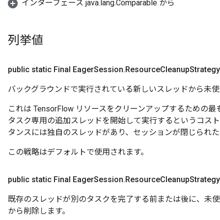
インターフェース java.lang.Comparable から
列挙値
public static Final Eager
Session
.
Resource
Cleanup
Strategy
バックグラウンドで実行されている新しいスレッドから未使
これは TensorFlow リソースをクリーンアップするた
タスク専用の追加スレッドを開始して実行するというコスト
タンスには独自のスレッドがあり、セッションが閉じられた
この戦略はデフォルトで使用されます。
public static Final Eager
Session
.
Resource
Cleanup
Strategy
既存のスレッドが別のタスクを完了する前または後に、未使
から削除します。