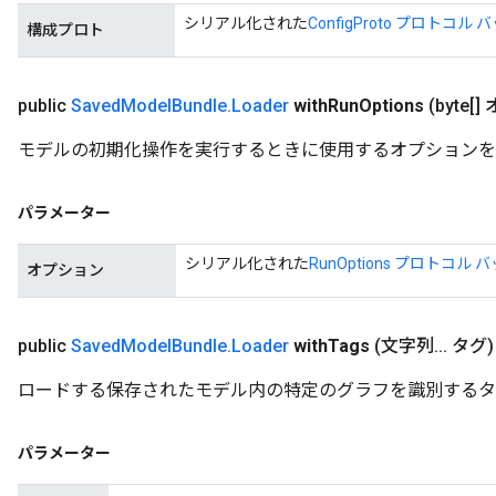
シリアル化された
ConfigProto プロトコル 
構成プロト
public
Saved
Model
Bundle
.
Loader
with
Run
Options
(byte[
モデルの初期化操作を実行するときに使用するオプションを
パラメーター
シリアル化された
RunOptions プロトコル 
オプション
public
Saved
Model
Bundle
.
Loader
with
Tags
(文字列
.
.
.
タグ)
ロードする保存されたモデル内の特定のグラフを識別するタ
パラメーター