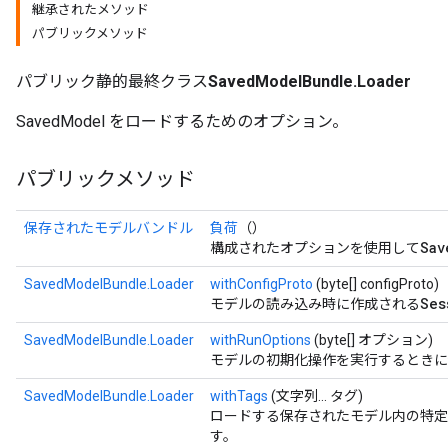
継承されたメソッド
パブリックメソッド
パブリック静的最終クラス
SavedModelBundle.Loader
SavedModel をロードするためのオプション。
パブリックメソッド
保存されたモデルバンドル
負荷
（）
Sav
構成されたオプションを使用して
SavedModelBundle.Loader
withConfigProto
(byte[] configProto)
Ses
モデルの読み込み時に作成される
SavedModelBundle.Loader
withRunOptions
(byte[] オプション)
モデルの初期化操作を実行するときに
SavedModelBundle.Loader
withTags
(文字列... タグ)
ロードする保存されたモデル内の特定
す。