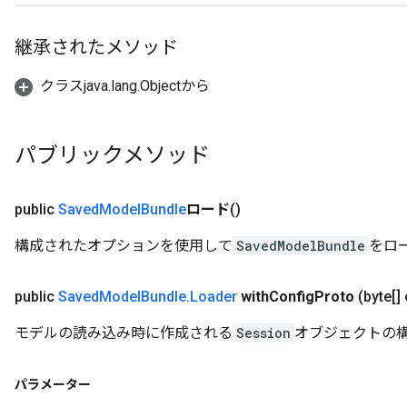
継承されたメソッド
クラスjava.lang.Objectから
パブリックメソッド
public
Saved
Model
Bundle
ロード
()
構成されたオプションを使用して
SavedModelBundle
をロ
public
Saved
Model
Bundle
.
Loader
with
Config
Proto
(byte[]
モデルの読み込み時に作成される
Session
オブジェクトの
パラメーター