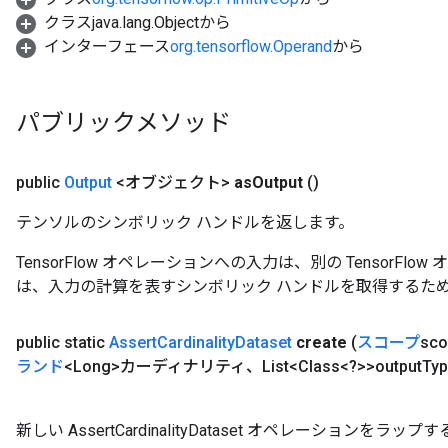
クラスjava.lang.Objectから
インターフェース
org.tensorflow.Operand
から
パブリックメソッド
public
Output
<オブジェクト>
as
Output
()
テンソルのシンボリック ハンドルを返します。
TensorFlow オペレーションへの入力は、別の TensorF
は、入力の計算を表すシンボリック ハンドルを取得するた
public static
Assert
Cardinality
Dataset
create
(
スコープ
sc
ランド
<Long>カーディナリティ、List<Class<?>>output
Ty
新しい AssertCardinalityDataset オペレーション