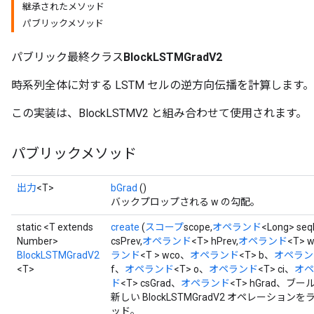
継承されたメソッド
パブリックメソッド
パブリック最終クラス
BlockLSTMGradV2
t
時系列全体に対する LSTM セルの逆方向伝播を計算します。
この実装は、BlockLSTMV2 と組み合わせて使用​​されます。
パブリックメソッド
source
出力
<T>
bGrad
()
バックプロップされる w の勾配。
leOp
static <T extends
create
(
スコープ
scope,
オペランド
<Long> seq
Number>
csPrev,
オペランド
<T> hPrev,
オペランド
<T> w
BlockLSTMGradV2
ランド
<T > wco、
オペランド
<T> b、
オペラン
<T>
f、
オペランド
<T> o、
オペランド
<T> ci、
オペ
ド
<T> csGrad、
オペランド
<T> hGrad、ブール型
新しい BlockLSTMGradV2 オペレーシ
ッド。