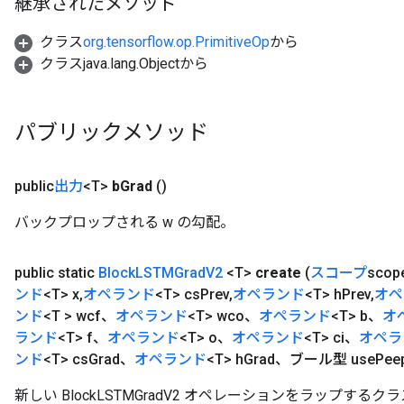
継承されたメソッド
クラス
org.tensorflow.op.PrimitiveOp
から
クラスjava.lang.Objectから
パブリックメソッド
public
出力
<T>
b
Grad
()
バックプロップされる w の勾配。
public static
Block
LSTMGrad
V2
<T>
create
(
スコープ
scop
ンド
<T> x
,
オペランド
<T> cs
Prev
,
オペランド
<T> h
Prev
,
オペ
ンド
<T > wcf、
オペランド
<T> wco、
オペランド
<T> b、
オ
ランド
<T> f、
オペランド
<T> o、
オペランド
<T> ci、
オペラ
ンド
<T> cs
Grad、
オペランド
<T> h
Grad、ブール型 use
Pee
新しい BlockLSTMGradV2 オペレーションをラップす