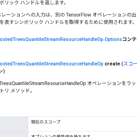
ボリック ハンドルを返します。
w オペレーションへの入力は、別の TensorFlow オペレーショ
を表すシンボリック ハンドルを取得するために使用されます。
osted
Trees
Quantile
Stream
Resource
Handle
Op
.
Options
コンテ
osted
Trees
Quantile
Stream
Resource
Handle
Op
create
(
スコ
ン)
dTreesQuantileStreamResourceHandleOp オペレーシ
トリ メソッド。
現在のスコープ
オプションの属性値を持ちます