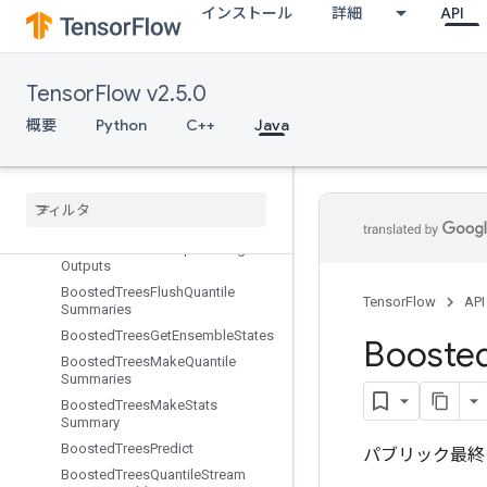
インストール
詳細
API
eSplitV2
BoostedTreesCalculateBestGains
PerFeature
BoostedTreesCenterBias
TensorFlow v2.5.0
BoostedTreesCreateEnsemble
概要
Python
C++
Java
BoostedTreesCreateQuantileStreamResource
Boosted
Trees
Deserialize
Ensemble
Boosted
Trees
Ensemble
Resource
Handle
Op
Boosted
Trees
Example
Debug
Outputs
Boosted
Trees
Flush
Quantile
TensorFlow
API
Summaries
Boosted
Trees
Get
Ensemble
States
Booste
Boosted
Trees
Make
Quantile
Summaries
Boosted
Trees
Make
Stats
Summary
Boosted
Trees
Predict
パブリック最終
Boosted
Trees
Quantile
Stream