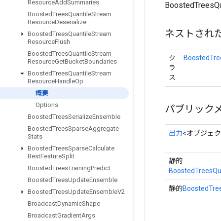
Resource
Add
Summaries
BoostedTree
Boosted
Trees
Quantile
Stream
Resource
Deserialize
ネストされ
Boosted
Trees
Quantile
Stream
Resource
Flush
Boosted
Trees
Quantile
Stream
ク
BoostedTre
Resource
Get
Bucket
Boundaries
ラ
Boosted
Trees
Quantile
Stream
ス
Resource
Handle
Op
概要
Options
パブリック
Boosted
Trees
Serialize
Ensemble
Boosted
Trees
Sparse
Aggregate
出力
<オブジェク
Stats
Boosted
Trees
Sparse
Calculate
Best
Feature
Split
静的
Boosted
Trees
Training
Predict
BoostedTreesQu
Boosted
Trees
Update
Ensemble
静的
BoostedTre
Boosted
Trees
Update
Ensemble
V2
Broadcast
Dynamic
Shape
Broadcast
Gradient
Args