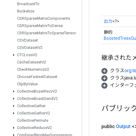
Broadcast
To
Bucketize
CSRSparse
Matrix
Components
出力
<?>
CSRSparse
Matrix
To
Dense
静的
CSRSparse
Matrix
To
Sparse
Tensor
BoostedTreesQu
CSVDataset
CSVDataset
V2
CTCLoss
V2
継承された
Cache
Dataset
V2
Check
Numerics
V2
クラス
org.t
Choose
Fastest
Dataset
クラスjava.l
Clip
By
Value
インターフ
Collective
Bcast
Recv
V2
Collective
Bcast
Send
V2
Collective
Gather
パブリッ
Collective
Gather
V2
Collective
Permute
public
Output
<
Collective
Reduce
V2
Combined
Non
Max
Suppression