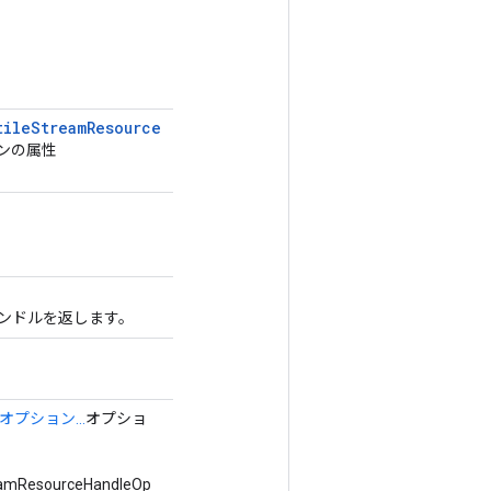
tile
Stream
Resource
ンの属性
ハンドルを返します。
）
オプション...
オプショ
eamResourceHandleOp