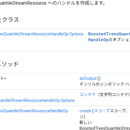
sQuantileStreamResource へのハンドルを作成します。
たクラス
Boosted
Trees
Quan
esQuantileStreamResourceHandleOp.Options
Handle
Op
のオプショ
メソッド
ト>
asOutput
()
テンソルのシンボリック 
コンテナ
（文字列コンテナ
antileStreamResourceHandleOp.Options
esQuantileStreamResourceHandleOp
create
(
スコープ
スコープ、
ン)
新しい
BoostedTreesQuantileStr