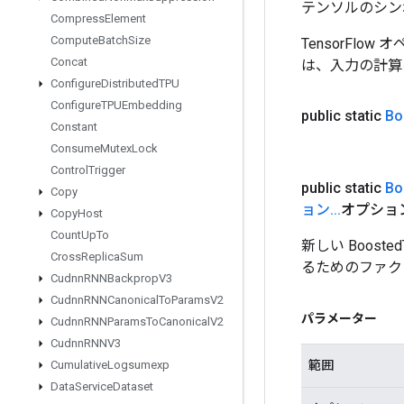
テンソルのシン
Compress
Element
Compute
Batch
Size
TensorFlo
Concat
は、入力の計算
Configure
Distributed
TPU
Configure
TPUEmbedding
public static
Bo
Constant
Consume
Mutex
Lock
Control
Trigger
public static
Bo
Copy
ョン
.
.
.
オプショ
Copy
Host
Count
Up
To
新しい Booste
Cross
Replica
Sum
るためのファク
Cudnn
RNNBackprop
V3
Cudnn
RNNCanonical
To
Params
V2
パラメーター
Cudnn
RNNParams
To
Canonical
V2
Cudnn
RNNV3
範囲
Cumulative
Logsumexp
Data
Service
Dataset