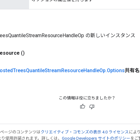
TreesQuantileStreamResourceHandleOp の新しいインスタンス
resource
()
osted
Trees
Quantile
Stream
Resource
Handle
Op
.
Options
共有名
この情報は役に立ちましたか？
のページのコンテンツは
クリエイティブ・コモンズの表示 4.0 ライセンス
によ
より使用許諾されます。詳しくは、
Google Developers サイトのポリシー
をご覧