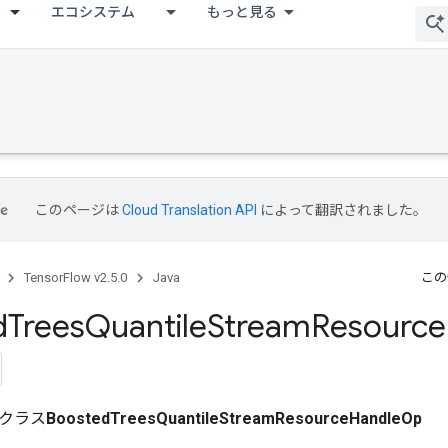
エコシステム
もっと見る
このページは
Cloud Translation API
によって翻訳されました。
TensorFlow v2.5.0
Java
この
d
Trees
Quantile
Stream
Resource
クラス
BoostedTreesQuantileStreamResourceHandleOp