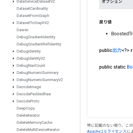
オプション
Data
Service
Dataset
V2
Dataset
Cardinality
Dataset
From
Graph
戻り値
Dataset
To
Graph
V2
Dawsn
Boosted
Debug
Gradient
Identity
Debug
Gradient
Ref
Identity
public
出力
<?>
Debug
Identity
Debug
Identity
V2
Debug
Nan
Count
public static
Bo
Debug
Numeric
Summary
Debug
Numeric
Summary
V2
Decode
Image
Decode
Padded
Raw
Decode
Proto
Deep
Copy
Delete
Iterator
Delete
Memory
Cache
特に記載のない限り、こ
Delete
Multi
Device
Iterator
Apache 2.0 ライセンス
に