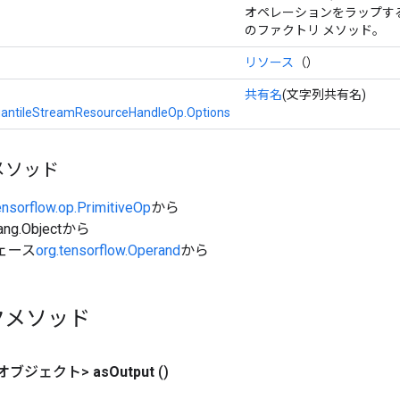
オペレーションをラップす
のファクトリ メソッド。
リソース
（）
共有名
(文字列共有名)
antileStreamResourceHandleOp.Options
メソッド
ensorflow.op.PrimitiveOp
から
ang.Objectから
ェース
org.tensorflow.Operand
から
クメソッド
オブジェクト>
as
Output
()