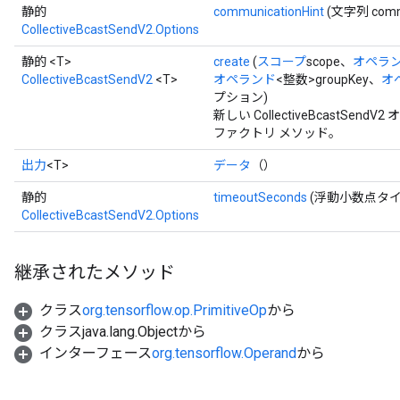
静的
communicationHint
(文字列 commu
CollectiveBcastSendV2.Options
静的 <T>
create
(
スコープ
scope、
オペラ
CollectiveBcastSendV2
<T>
オペランド
<整数>groupKey、
オ
プション)
新しい CollectiveBcastS
ファクトリ メソッド。
出力
<T>
データ
（）
静的
timeoutSeconds
(浮動小数点タイ
CollectiveBcastSendV2.Options
継承されたメソッド
クラス
org.tensorflow.op.PrimitiveOp
から
クラスjava.lang.Objectから
インターフェース
org.tensorflow.Operand
から