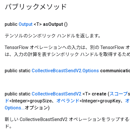
パブリックメソッド
public
Output
<T>
as
Output
()
テンソルのシンボリック ハンドルを返します。
TensorFlow オペレーションへの入力は、別の TensorF
は、入力の計算を表すシンボリック ハンドルを取得するた
public static
Collective
Bcast
Send
V2
.
Options
communicati
public static
Collective
Bcast
Send
V2
<T>
create
(
スコープ
ド
<Integer>group
Size、
オペランド
<Integer>group
Key、
オ
Options
.
.
.
オプション)
新しい CollectiveBcastSendV2 オペレーションをラ
ド。