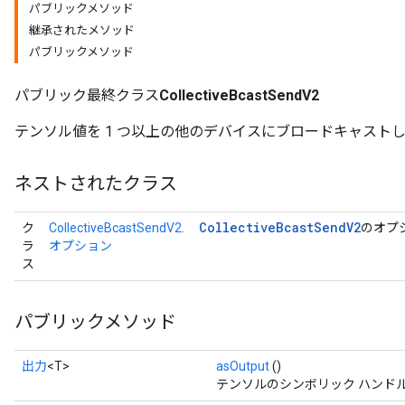
パブリックメソッド
継承されたメソッド
パブリックメソッド
パブリック最終クラス
CollectiveBcastSendV2
テンソル値を 1 つ以上の他のデバイスにブロードキャスト
ネストされたクラス
Collective
Bcast
Send
V2
ク
CollectiveBcastSendV2.
のオプ
ラ
オプション
ス
パブリックメソッド
出力
<T>
asOutput
()
テンソルのシンボリック ハンド