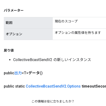
パラメーター
現在のスコープ
範囲
オプションの属性値を持ちます
オプション
戻り値
CollectiveBcastSendV2 の新しいインスタンス
Batch
public
出力
<T>
データ
()
atch
public static
Collective
Bcast
Send
V2
.
Options
timeout
Seco
この情報は役に立ちましたか？