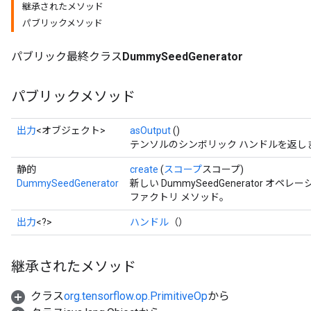
継承されたメソッド
パブリックメソッド
パブリック最終クラス
DummySeedGenerator
パブリックメソッド
出力
<オブジェクト>
asOutput
()
テンソルのシンボリック ハンドルを返し
静的
create
(
スコープ
スコープ)
Batch
DummySeedGenerator
新しい DummySeedGenerator 
ファクトリ メソッド。
atch
出力
<?>
ハンドル
（）
継承されたメソッド
クラス
org.tensorflow.op.PrimitiveOp
から