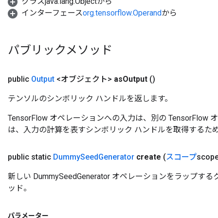
クラスjava.lang.Objectから
インターフェース
org.tensorflow.Operand
から
パブリックメソッド
public
Output
<オブジェクト>
as
Output
()
テンソルのシンボリック ハンドルを返します。
TensorFlow オペレーションへの入力は、別の TensorF
は、入力の計算を表すシンボリック ハンドルを取得するた
public static
Dummy
Seed
Generator
create
(
スコープ
scope
新しい DummySeedGenerator オペレーションをラッ
ッド。
パラメーター