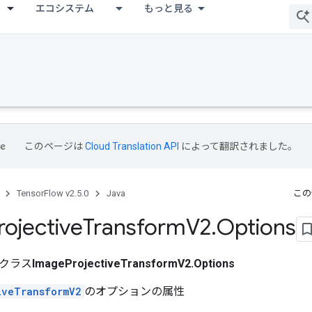
エコシステム
もっと見る
このページは
Cloud Translation API
によって翻訳されました。
TensorFlow v2.5.0
Java
この
rojective
Transform
V2
.
Options
クラス
ImageProjectiveTransformV2.Options
iveTransformV2
のオプションの属性