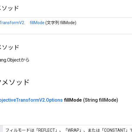
メソッド
eTransformV2.
fillMode
(文字列 fillMode)
メソッド
ang.Objectから
クメソッド
ojective
Transform
V2
.
Options
fill
Mode
(String fill
Mode)
フィルモードは「REFLECT」、「WRAP」、または「CONSTANT」