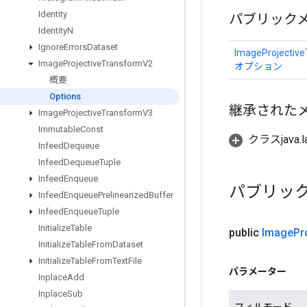
Identity
パブリック
Identity
N
Ignore
Errors
Dataset
ImageProjectiv
Image
Projective
Transform
V2
オプション
概要
Options
継承された
Image
Projective
Transform
V3
Immutable
Const
クラスjava.l
Infeed
Dequeue
Infeed
Dequeue
Tuple
Infeed
Enqueue
パブリッ
Infeed
Enqueue
Prelinearized
Buffer
Infeed
Enqueue
Tuple
Initialize
Table
public
Image
Pr
Initialize
Table
From
Dataset
Initialize
Table
From
Text
File
パラメーター
Inplace
Add
Inplace
Sub
フィルモード