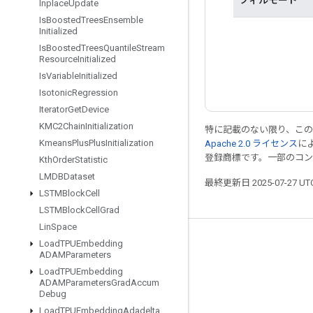
Inplace
Update
Is
Boosted
Trees
Ensemble
Initialized
Is
Boosted
Trees
Quantile
Stream
Resource
Initialized
Is
Variable
Initialized
Isotonic
Regression
Iterator
Get
Device
KMC2Chain
Initialization
特に記載のない限り、こ
Kmeans
Plus
Plus
Initialization
Apache 2.0 ライセンス
に
登録商標です。一部のコ
Kth
Order
Statistic
LMDBDataset
最終更新日 2025-07-27 U
LSTMBlock
Cell
LSTMBlock
Cell
Grad
Lin
Space
つながる
Load
TPUEmbedding
ADAMParameters
ブログ
Load
TPUEmbedding
ADAMParameters
Grad
Accum
フォーラム
Debug
Load
TPUEmbedding
Adadelta