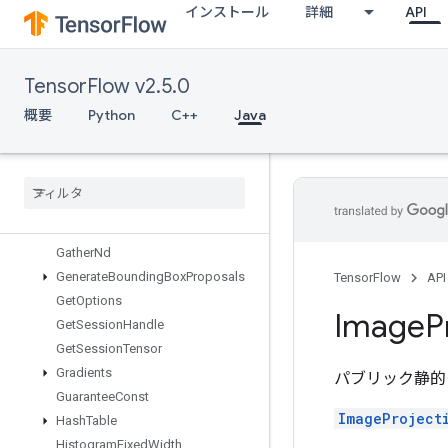
インストール
詳細
API
Fill
FinalizeDataset
Fingerprint
TensorFlow v2.5.0
FresnelCos
FresnelSin
概要
Python
C++
Java
FusedBatchNormGradV3
Fused
Batch
Norm
V3
GRUBlock
Cell
GRUBlock
Cell
Grad
Gather
Gather
Nd
Generate
Bounding
Box
Proposals
TensorFlow
API
Get
Options
Image
P
Get
Session
Handle
Get
Session
Tensor
Gradients
パブリック静的
Guarantee
Const
ImageProject
Hash
Table
Histogram
Fixed
Width