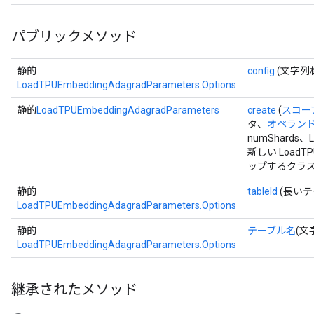
パブリックメソッド
静的
config
(文字列
LoadTPUEmbeddingAdagradParameters.Options
静的
LoadTPUEmbeddingAdagradParameters
create
(
スコー
タ、
オペラン
numShards、L
新しい LoadTP
ップするクラス
静的
tableId
(長いテー
LoadTPUEmbeddingAdagradParameters.Options
静的
テーブル名
(文
LoadTPUEmbeddingAdagradParameters.Options
継承されたメソッド