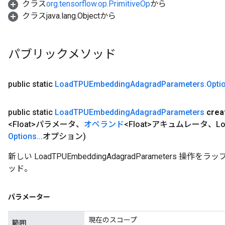
クラス
org.tensorflow.op.PrimitiveOp
から
クラスjava.lang.Objectから
パブリックメソッド
public static
Load
TPUEmbedding
Adagrad
Parameters
.
Opti
public static
Load
TPUEmbedding
Adagrad
Parameters
crea
<Float>パラメータ、
オペランド
<Float>アキュムレータ、Lo
Options
.
.
.
オプション)
新しい LoadTPUEmbeddingAdagradParameters
ッド。
パラメーター
現在のスコープ
範囲