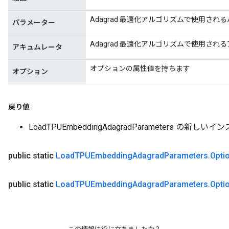
Adagrad 最適化アルゴリズムで使用され
パラメーター
Adagrad 最適化アルゴリズムで使用され
アキュムレータ
オプションの属性値を持ちます
オプション
戻り値
LoadTPUEmbeddingAdagradParameters の新しい
public static
Load
TPUEmbedding
Adagrad
Parameters
.
Opti
public static
Load
TPUEmbedding
Adagrad
Parameters
.
Opti