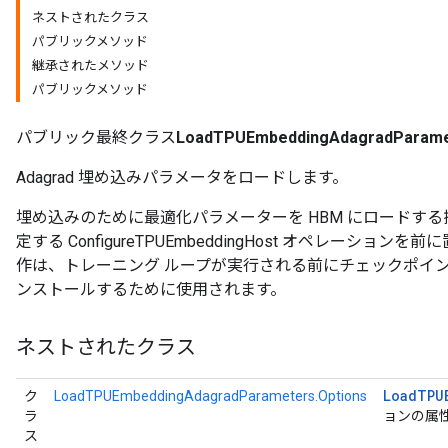
ネストされたクラス
パブリックメソッド
ersGradAccumDebug
継承されたメソッド
Parameters
パブリックメソッド
GradAccumDebug
パブリック最終クラス
LoadTPUEmbeddingAdagradParame
rParameters
torParametersGradAccumDebug
Adagrad 埋め込みパラメータをロードします。
Parameters
ters
埋め込みのために最適化パラメーターを HBM にロードす
tersGradAccumDebug
定する ConfigureTPUEmbeddingHost オペレーシ
arameters
作は、トレーニング ループが実行される前にチェックポイ
ParametersGradAccumDebug
ンストールするために使用されます。
meters
ametersGradAccumDebug
ネストされたクラス
rs
ersGradAccumDebug
Load
TPU
ク
LoadTPUEmbeddingAdagradParameters.Options
tDescentParameters
ラ
ョンの属
ntDescentParametersGradAccumDebug
ス