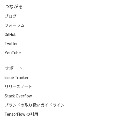
つながる
Requantize
ブログ
ize
AndReluAndRequantize
フォーラム
u
GitHub
uAndRequantize
Twitter
YouTube
AndRelu
AndReluAndRequantize
サポート
Issue Tracker
ize
リリースノート
Requantize
Stack Overflow
ize
ブランドの取り扱いガイドライン
TensorFlow の引用