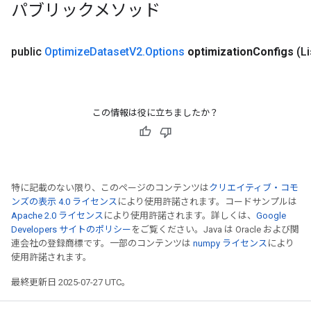
パブリックメソッド
public
Optimize
Dataset
V2
.
Options
optimization
Configs
(L
この情報は役に立ちましたか？
特に記載のない限り、このページのコンテンツは
クリエイティブ・コモ
ンズの表示 4.0 ライセンス
により使用許諾されます。コードサンプルは
Apache 2.0 ライセンス
により使用許諾されます。詳しくは、
Google
Developers サイトのポリシー
をご覧ください。Java は Oracle および関
連会社の登録商標です。一部のコンテンツは
numpy ライセンス
により
ize
使用許諾されます。
最終更新日 2025-07-27 UTC。