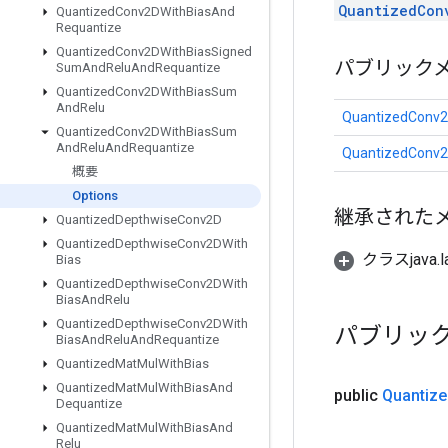
QuantizedCon
Quantized
Conv2DWith
Bias
And
Requantize
Quantized
Conv2DWith
Bias
Signed
パブリック
Sum
And
Relu
And
Requantize
Quantized
Conv2DWith
Bias
Sum
And
Relu
QuantizedConv2
Quantized
Conv2DWith
Bias
Sum
And
Relu
And
Requantize
QuantizedConv2
概要
Options
継承された
Quantized
Depthwise
Conv2D
Quantized
Depthwise
Conv2DWith
クラスjava.l
Bias
Quantized
Depthwise
Conv2DWith
Bias
And
Relu
Quantized
Depthwise
Conv2DWith
パブリッ
Bias
And
Relu
And
Requantize
Quantized
Mat
Mul
With
Bias
Quantized
Mat
Mul
With
Bias
And
public
Quantize
Dequantize
Quantized
Mat
Mul
With
Bias
And
Relu