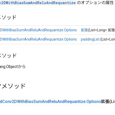
v2DWithBiasSumAndReluAndRequantize
のオプションの属性
メソッド
DWithBiasSumAndReluAndRequantize.Options
拡張
(List<Long> 拡張
DWithBiasSumAndReluAndRequantize.Options
paddingList
(List<
メソッド
ang.Objectから
クメソッド
d
Conv2DWith
Bias
Sum
And
Relu
And
Requantize
.
Options
拡張
(L