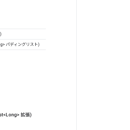
)
Long> パディングリスト)
ist<Long> 拡張)