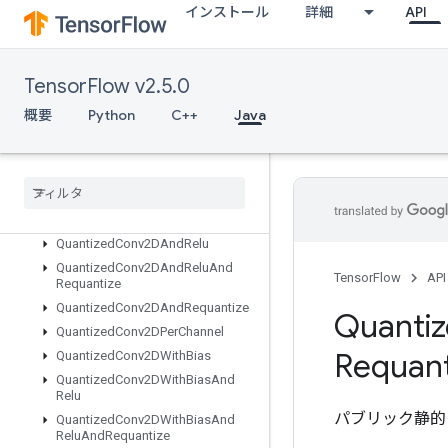
PlaceholderWithDefault
インストール
詳細
API
Prelinearize
PrelinearizeTuple
Print
TensorFlow v2.5.0
Private
Thread
Pool
Dataset
概要
Python
C++
Java
Prod
Quantize
And
Dequantize
V4
Quantize
And
Dequantize
V4Grad
Quantized
Concat
Quantized
Concat
V2
Quantized
Conv2DAnd
Relu
Quantized
Conv2DAnd
Relu
And
TensorFlow
API
Requantize
Quantized
Conv2DAnd
Requantize
Quanti
Quantized
Conv2DPer
Channel
Requant
Quantized
Conv2DWith
Bias
Quantized
Conv2DWith
Bias
And
Relu
パブリック静的
Quantized
Conv2DWith
Bias
And
Relu
And
Requantize