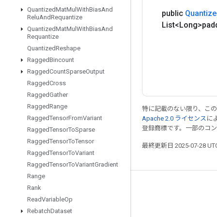
Quantized
Mat
Mul
With
Bias
And
public
Quantize
Relu
And
Requantize
List<Long>pad
Quantized
Mat
Mul
With
Bias
And
Requantize
Quantized
Reshape
Ragged
Bincount
Ragged
Count
Sparse
Output
Ragged
Cross
Ragged
Gather
Ragged
Range
特に記載のない限り、こ
Ragged
Tensor
From
Variant
Apache 2.0 ライセンス
に
登録商標です。一部のコ
Ragged
Tensor
To
Sparse
Ragged
Tensor
To
Tensor
最終更新日 2025-07-28 U
Ragged
Tensor
To
Variant
Ragged
Tensor
To
Variant
Gradient
Range
つながる
Rank
Read
Variable
Op
ブログ
Rebatch
Dataset