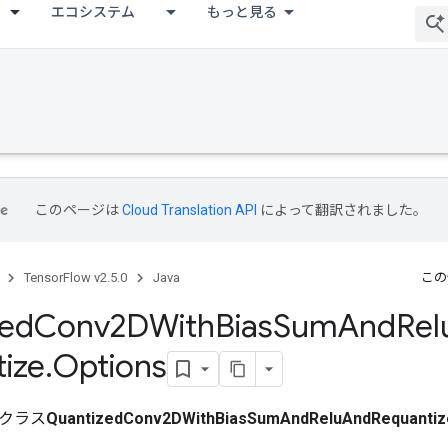
エコシステム
もっと見る
このページは
Cloud Translation API
によって翻訳されました。
TensorFlow v2.5.0
Java
この
zed
Conv2DWith
Bias
Sum
And
Rel
ize
.
Options
クラス
QuantizedConv2DWithBiasSumAndReluAndRequantiz