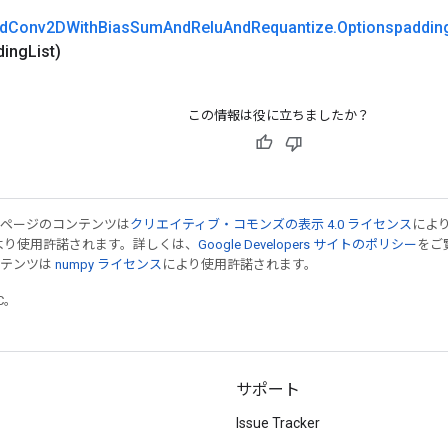
d
Conv2DWith
Bias
Sum
And
Relu
And
Requantize
.
Optionspaddin
ding
List)
この情報は役に立ちましたか？
のページのコンテンツは
クリエイティブ・コモンズの表示 4.0 ライセンス
によ
より使用許諾されます。詳しくは、
Google Developers サイトのポリシー
をご覧
ンテンツは
numpy ライセンス
により使用許諾されます。
TC。
サポート
Issue Tracker